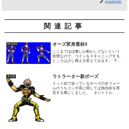
maskedo
関連記事
オーズ変身素材4
MUGEN
ここまでほぼ腕しか動かしてないという
状態なので、コインをスキャニングする
ところは少し構えを変えてみます。 下半
身を大きく踏み出した形にしましたが、
この後直立の姿勢に戻る事を考えるとち
ょっと合わないかも。 とりあえず一連
ラトラーター新ポーズ
未分類
の動作を造ってみてから...
ドット絵で追っているオーズの全フォー
ムのうちコンボ系に関しては独自絵を用
意する事にしました。 タジャドル、ガ
タキリバに続いてラトラーターのニュー
トラルイメージです。 直立の亜種系も
メダルの形とかを微妙に修正しつつ増や
していこうと思うんですが...