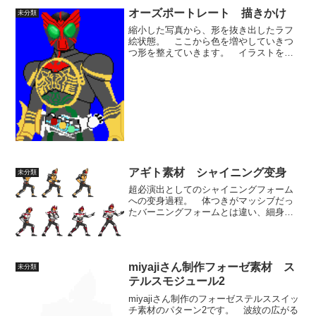
オーズポートレート 描きかけ
未分類
縮小した写真から、形を抜き出したラフ
絵状態。 ここから色を増やしていきつ
つ形を整えていきます。 イラストを描
いて縮小したポートレートより、縮小し
た元絵をドット絵で打ち直した物のほう
が個人的には好みです。 ドット絵のキ
ャラ絵と統一感が出るし、...
アギト素材 シャイニング变身
未分類
超必演出としてのシャイニングフォーム
への变身過程。 体つきがマッシブだっ
たバーニングフォームとは違い、細身で
バランスのとれた体格に戻り、グランド
フォームの完全上位フォームというイメ
ージがあります。 何かと付属するギミ
ックが多く、ゴテゴテしが...
miyajiさん制作フォーゼ素材 ス
未分類
テルスモジュール2
miyajiさん制作のフォーゼステルススイッ
チ素材のパターン2です。 波紋の広がる