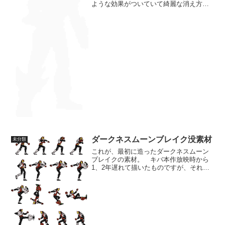
ような効果がついていて綺麗な消え方に
なっていますね。 個人的にはこちらの
ほうが好みかな？ せっかく2種類あるな
ら、消え方で違う性能を発動するとか
も、面白いかも...
ダークネスムーンブレイク没素材
未分類
これが、最初に造ったダークネスムーン
ブレイクの素材。 キバ本作放映時から
1、2年遅れて描いたものですが、それで
ももう、3、４年前の素材になります
か。 妙に体が細いし、バランスも悪
い。 今でも、満足とはいきませんが、
まだまだ人体造形への修練が...