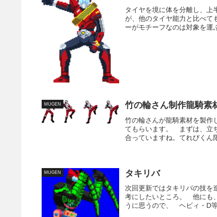
タイヤを境に体を分離し、上
が、他のタイヤ能力と比べて
ーがモチーフなのは対象を運ぶ
竹の輪さん制作龍騎素
MUGEN
竹の輪さんが龍騎素材を製作
てもらいます。 まずは、立
合っていますね。てれびくん限
タキリバ
MUGEN
次回更新ではタキリバの技を造
考にしたいところ。 他にも
うに思うので、 ヘビィ・D等