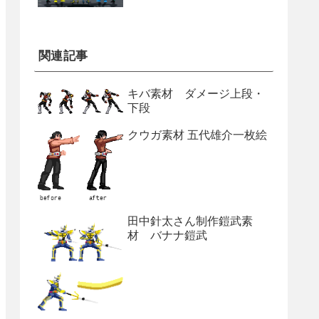
関連記事
キバ素材 ダメージ上段・
下段
クウガ素材 五代雄介一枚絵
田中針太さん制作鎧武素
材 バナナ鎧武