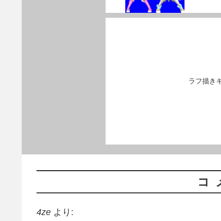
ラフ描き
コ
4ze
より: