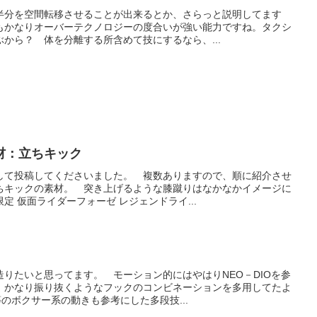
半分を空間転移させることが出来るとか、さらっと説明してます
もかなりオーバーテクノロジーの度合いが強い能力ですね。タクシ
から？ 体を分離する所含めて技にするなら、...
材：立ちキック
して投稿してくださいました。 複数ありますので、順に紹介させ
ちキックの素材。 突き上げるような膝蹴りはなかなかイメージに
定 仮面ライダーフォーゼ レジェンドライ...
りたいと思ってます。 モーション的にはやはりNEO－DIOを参
、かなり振り抜くようなフックのコンビネーションを多用してたよ
のボクサー系の動きも参考にした多段技...