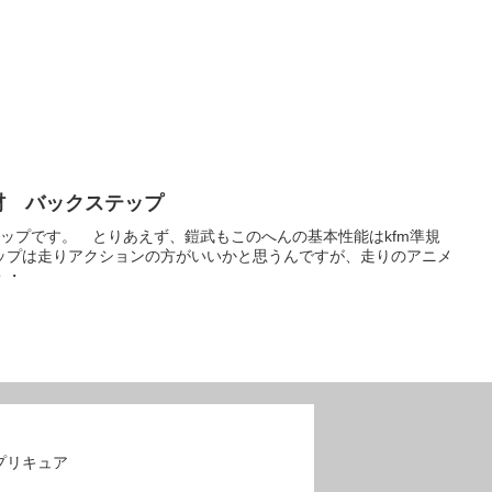
素材 バックステップ
ステップです。 とりあえず、鎧武もこのへんの基本性能はkfm準規
ップは走りアクションの方がいいかと思うんですが、走りのアニメ
・・
プリキュア