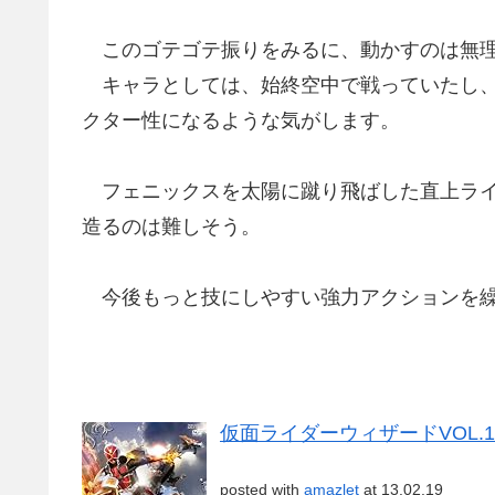
このゴテゴテ振りをみるに、動かすのは無理
キャラとしては、始終空中で戦っていたし、
クター性になるような気がします。
フェニックスを太陽に蹴り飛ばした直上ライ
造るのは難しそう。
今後もっと技にしやすい強力アクションを繰
仮面ライダーウィザードVOL.1 [
posted with
amazlet
at 13.02.19