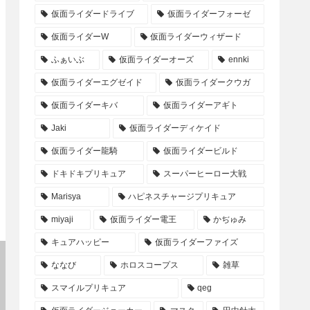
仮面ライダードライブ
仮面ライダーフォーゼ
仮面ライダーW
仮面ライダーウィザード
ふぁいぶ
仮面ライダーオーズ
ennki
仮面ライダーエグゼイド
仮面ライダークウガ
仮面ライダーキバ
仮面ライダーアギト
Jaki
仮面ライダーディケイド
仮面ライダー龍騎
仮面ライダービルド
ドキドキプリキュア
スーパーヒーロー大戦
Marisya
ハピネスチャージプリキュア
miyaji
仮面ライダー電王
かぢゅみ
キュアハッピー
仮面ライダーファイズ
ななび
ホロスコープス
雑草
スマイルプリキュア
qeg