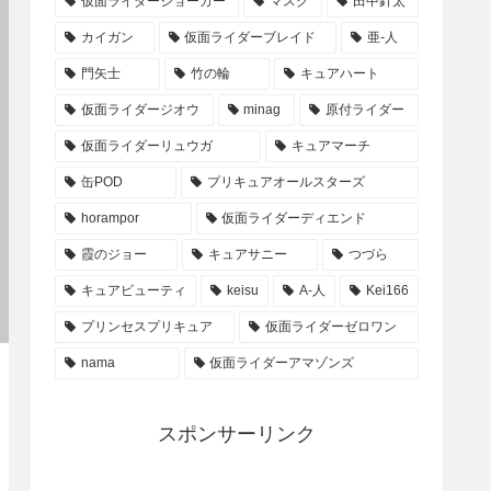
仮面ライダージョーカー
マスク
田中針太
カイガン
仮面ライダーブレイド
亜-人
門矢士
竹の輪
キュアハート
仮面ライダージオウ
minag
原付ライダー
仮面ライダーリュウガ
キュアマーチ
缶POD
プリキュアオールスターズ
horampor
仮面ライダーディエンド
霞のジョー
キュアサニー
つづら
キュアビューティ
keisu
A-人
Kei166
プリンセスプリキュア
仮面ライダーゼロワン
nama
仮面ライダーアマゾンズ
スポンサーリンク