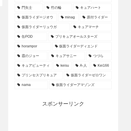
門矢士
竹の輪
キュアハート
仮面ライダージオウ
minag
原付ライダー
仮面ライダーリュウガ
キュアマーチ
缶POD
プリキュアオールスターズ
horampor
仮面ライダーディエンド
霞のジョー
キュアサニー
つづら
キュアビューティ
keisu
A-人
Kei166
プリンセスプリキュア
仮面ライダーゼロワン
nama
仮面ライダーアマゾンズ
スポンサーリンク