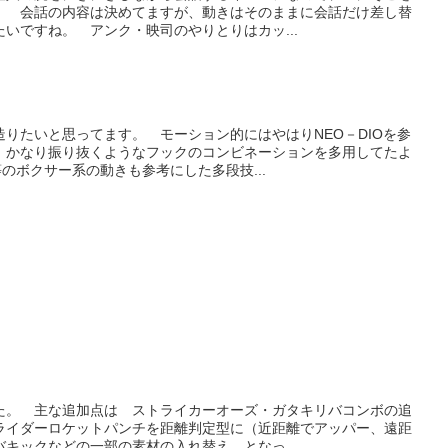
。 会話の内容は決めてますが、動きはそのままに会話だけ差し替
いですね。 アンク・映司のやりとりはカッ...
りたいと思ってます。 モーション的にはやはりNEO－DIOを参
、かなり振り抜くようなフックのコンビネーションを多用してたよ
のボクサー系の動きも参考にした多段技...
た。 主な追加点は ストライカーオーズ・ガタキリバコンボの追
ライダーロケットパンチを距離判定型に（近距離でアッパー、遠距
キックなどの一部の素材の入れ替え となっ...