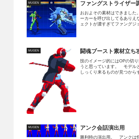
ファングストライザー
MUGEN
おおよその素材はできました
ーカーを呼び出してるありえ
ェクトが濃すぎてファングジョ
闘魂ブースト素材立ち
MUGEN
技のイメージ的にはOPの切
うと思っています。 モデル
しっくり来るものが見つからず
アンク会話演出用
MUGEN
勝利時の演出用。 アンクは