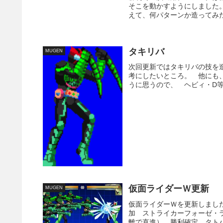
そこを動かすようにしました
えて、何パターンか造ってみた
タキリバ
MUGEN
次回更新ではタキリバの技を造
考にしたいところ。 他にも
うに思うので、 ヘビィ・D等
仮面ライダーＷ更新
MUGEN
仮面ライダーＷを更新しまし
加 ストライカーフォーゼ・
離で直進） 勝利確定、タトバ