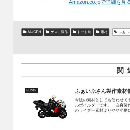
Amazon.co.jpで詳細を見
MUGEN
ゲスト製作
ドット絵
素材
ふぁい
関
ふぁいぶさん製作素材
MUGEN
今版の素材としても使わせて
ルボイルダーです。 自身製
のライダー素材よりやや小柄に