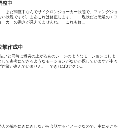
調整中
。 まだ調整中なんでサイクロンジョーカー状態で、ファングジョ
ない状況ですが、まあこれは修正します。 現状だと恐竜のエフ
ーカーの動きが見えてませんね。 これも修...
攻撃作成中
り払いと同時に爆炎の上がるあのシーンのようなモーションにしよ
として参考にできるようなモーションがないか探していますが中々
作業が進んでいません。 できれば3アクシ...
怪人の腕をにぎにぎしながら会話するイメージなので、主にそこを