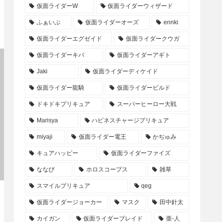
仮面ライダーW
仮面ライダーウィザード
ふぁいぶ
仮面ライダーオーズ
ennki
仮面ライダーエグゼイド
仮面ライダークウガ
仮面ライダーキバ
仮面ライダーアギト
Jaki
仮面ライダーディケイド
仮面ライダー龍騎
仮面ライダービルド
ドキドキプリキュア
スーパーヒーロー大戦
Marisya
ハピネスチャージプリキュア
miyaji
仮面ライダー電王
かぢゅみ
キュアハッピー
仮面ライダーファイズ
ななび
ホロスコープス
雑草
スマイルプリキュア
qeg
仮面ライダージョーカー
マスク
田中針太
カイガン
仮面ライダーブレイド
亜-人