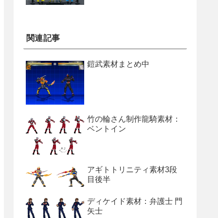
関連記事
鎧武素材まとめ中
竹の輪さん制作龍騎素材：
ベントイン
アギトトリニティ素材3段
目後半
ディケイド素材：弁護士 門
矢士