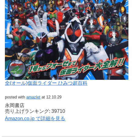
全(オール)仮面ライダー ひみつ超百科
posted with
amazlet
at 12.10.29
永岡書店
売り上げランキング: 39710
Amazon.co.jp で詳細を見る