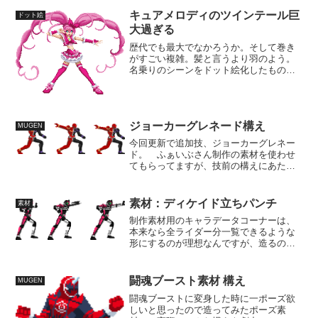
キュアメロディのツインテール巨
ドット絵
大過ぎる
歴代でも最大でなかろうか。そして巻き
がすごい複雑。髪と言うより羽のよう。
名乗りのシーンをドット絵化したもので
すけど、足の向きが本来ありえない曲が
りをしてる所謂「折れてる」の状態に見
えます。 ダイナミックな曲がりの方が
カッコ良く見えるからだと...
ジョーカーグレネード構え
MUGEN
今回更新で追加技、ジョーカーグレネー
ド。 ふぁいぶさん制作の素材を使わせ
てもらってますが、技前の構えにあたる
素材を柄制作しました。 画面上で見
てみたらちょっと動きが足らなかっ
た。 技の動かし方自体も、もっと捻っ
素材：ディケイド立ちパンチ
素材
たものにする必要があるので、...
制作素材用のキャラデータコーナーは、
本来なら全ライダー分一覧できるような
形にするのが理想なんですが、造るのに
時間がかかってめんどくさいので、時間
があるときにしかできません。 なの
で、素材まとめと解説を少しづつこまめ
闘魂ブースト素材 構え
MUGEN
にあげながら、ある程度ま...
闘魂ブーストに変身した時に一ポーズ欲
しいと思ったので造ってみたポーズ素