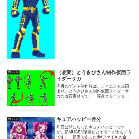
と、遠距離技ばかりになる...
（改変）とうきびさん制作仮面ラ
MUGEN
イダーサガ
今月のゲスト制作枠は、ディエンド企画
より、とうきびさん制作仮面ライダーサ
ガの改変素材です。 等身とモーション
は変更しましたが、鎧やマスクなどは既
存素材のものを流用させていただきまし
た。 サガのアクションとしては刺突的
なイメージでも良かったか...
キュアハッピー差分
MUGEN
昨日公開になったキュアハッピーです
が、新MUGEN環境だとエラーが出るそう
です。 原因であったdefファイルの全角