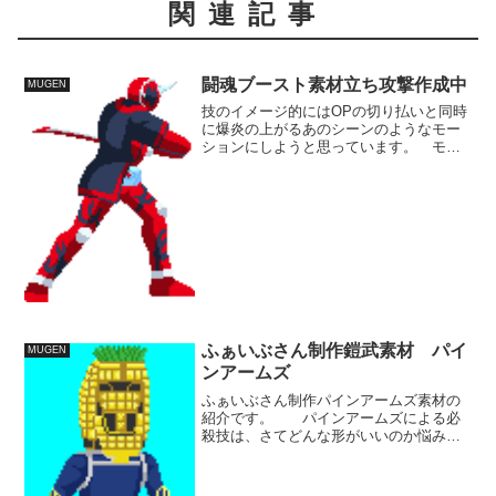
関連記事
闘魂ブースト素材立ち攻撃作成中
MUGEN
技のイメージ的にはOPの切り払いと同時
に爆炎の上がるあのシーンのようなモー
ションにしようと思っています。 モデ
ルとして参考にできるようなモーション
がないか探していますが中々しっくり来
るものが見つからず作業が進んでいませ
ん。 できれば3アクシ...
ふぁいぶさん制作鎧武素材 パイ
MUGEN
ンアームズ
ふぁいぶさん制作パインアームズ素材の
紹介です。 パインアームズによる必
殺技は、さてどんな形がいいのか悩みど
ころですね。 フレイルを投げつける遠
距離攻撃の描写が多いですが、イチゴア
ームズの飛び道具との兼ね合いを考える