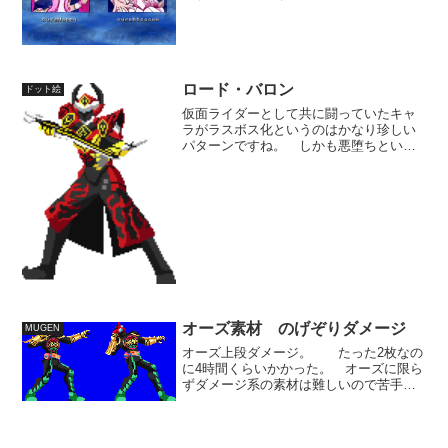
スペースを取り除いた差分をいただきま
したので、この投稿以前に落とされてい
る方は、このファイルを上書きして下さ
い。 本体ファイル...
ロード・バロン
ドット絵
仮面ライダーとして共に闘っていたキャ
ラがラスボス化というのはかなり珍しい
パターンですね。 しかも悪堕ちといっ
た要素なしでキャラ自体は全くブレずに
いるというのも珍しい。 最後の最後で
やっぱり仲間に戻って、ヘルヘイムの森
をぶっ飛ばすといった、フ...
オーズ素材 のげぞりダメージ
MUGEN
オーズ上段ダメージ。 たった2枚なの
に4時間くらいかかった。 オーズに限ら
ずダメージ系の素材は難しいので苦手で
す。 今の各色2色づつの塗り方は速さ優
先で、1時間１枚ぐらいの速度で造れない
と効率的に釣り合わないんだが…。 と