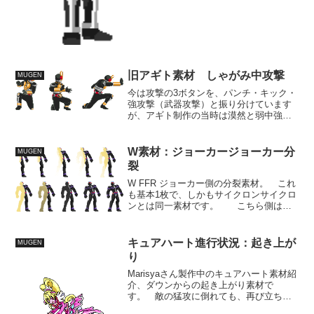
旧アギト素材 しゃがみ中攻撃
MUGEN
今は攻撃の3ボタンを、パンチ・キック・
強攻撃（武器攻撃）と振り分けています
が、アギト制作の当時は漠然と弱中強と
振り分けていたので、他のライダーでは
しゃがみキックに当たる攻撃でパンチ攻
撃を出しています。 元ネタはアンデ
W素材：ジョーカージョーカー分
MUGEN
ィ・ボガードのしゃがみパ...
裂
W FFR ジョーカー側の分裂素材。 これ
も基本1枚で、しかもサイクロンサイクロ
ンとは同一素材です。 こちら側はヘ
ルパーで動かしています。 分裂の際の
スライドは、サイクロンより若干移動距
離が多いんですが、見た目的にはあんま
キュアハート進行状況：起き上が
MUGEN
りわかりませんね...
り
Marisyaさん製作中のキュアハート素材紹
介、ダウンからの起き上がり素材で
す。 敵の猛攻に倒れても、再び立ち上
がりついには敵を倒すのは、東映ヒーロ