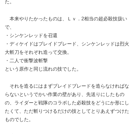
た。
本来やりたかったものは、Ｌｖ．2相当の超必殺技扱い
で、
・シンケンレッドを召還
・ディケイドはブレイドブレード、シンケンレッドは烈火
大斬刀をそれぞれ造って交換。
・二人で衝撃波斬撃
という原作と同じ流れの技でした。
それを造るにはまずブレイドブレードを造らなければな
らないというでかい作業の壁があり、先送りにしたもの
の、ライダーと戦隊のコラボした必殺技をどうにか形にし
たくて、ただ斬りつけるだけの技としてとりあえずつけた
ものでした。