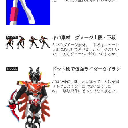
ね。 ついに学生側から新幹部キャンサ
ーが誕生とは。しかも正体バレしてるわ
けだから今後の待遇とか気になります
ね。 学生辞めるのか、あるいは堂々学
生続けるのか。どちらにしても、...
キバ素材 ダメージ上段・下段
MUGEN
キバのダメージ素材。 下段はニュート
ラルにあわせて造りましたが、そのせい
で、こんなダメージの喰らい方するか？
というような形に。 その反省で上段は
ごくごく普通に仰け反ってる風に見える
よう造りました。 ニュートラルに合
ドット絵で仮面ライダータイラン
MUGEN
わせて動きを変える形の方...
ト
バロン外伝、斬月とは違って世界観を掘
り下げるような一面はない話でした
ね。 駆紋戒斗にそっくりな王族という
設定でしたが、正直常に爛漫な笑顔を振
りまく王子と仏頂面の戒斗、表情もキャ
ラも声のトーンまで違っていてほんとう
にどちらも同じ演者かという感...