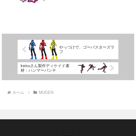
ー・ヒロインの欠くべからざるプロセス
というヤツです。 絶賛公開中の映画の
中でも、そんな一場面...
やっつけで、ゴーバスターズラ
フ
keisuさん製作ディケイド素
材：ハンマーパンチ
ホーム
MUGEN