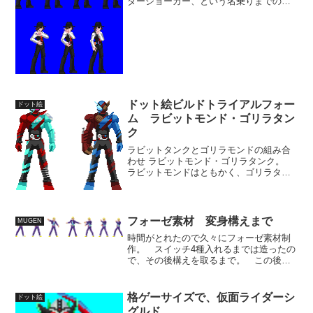
ダージョーカー、という名乗りまでの一
連を造ろうと思います。 それを適宜分
けて、勝利演出とか、イントロとして使
う予定。 これは、ジョーカーのメモリ
音、ドライバーの装着、装...
ドット絵ビルドトライアルフォー
ドット絵
ム ラビットモンド・ゴリラタン
ク
ラビットタンクとゴリラモンドの組み合
わせ ラビットモンド・ゴリラタンク。
ラビットモンドはともかく、ゴリラタン
クの方はラビタンよりよっぽどベストマ
ッチ感あると思うのですが。 色合いも
馴染んでるし、パワー系動物のゴリラと
頑丈そうな戦車のイメー...
フォーゼ素材 変身構えまで
MUGEN
時間がとれたので久々にフォーゼ素材制
作。 スイッチ4種入れるまでは造ったの
で、その後構えを取るまで。 この後ま
だレバーオンして手を掲げ、変身完了し
たら宇宙キター。 ようやく半分ぐらい
は来たところでしょうか。 動きが多く
格ゲーサイズで、仮面ライダーシ
ドット絵
時間が取れる時にしか造...
グルド