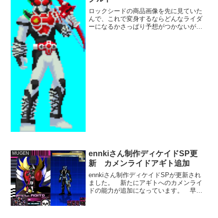
ロックシードの商品画像を先に見ていた
んで、これで変身するならどんなライダ
ーになるかさっぱり予想がつかないが、
弱そうだと思ってました。 全く弱そう
でないですね。むしろ野性味溢れて凶暴
そうです。 装着者はシドさん。 キャ
ラ立ってただけに、暗躍が...
ennkiさん制作ディケイドSP更
MUGEN
新 カメンライドアギト追加
ennkiさん制作ディケイドSPが更新され
ました。 新たにアギトへのカメンライ
ドの能力が追加になっています。 早
い。 なんと今月更新3回目。 週刊ディ
ケイドSPといっても差し支えない程の頻
度で新たな変身が追加されています。