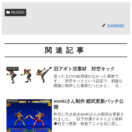
MUGEN
maskedo
関連記事
旧アギト没素材 対空キック
MUGEN
造ったものの結局使わなかった素材で
す。 対空キックという設定で、初版公
開後に制作した素材だったかと。 元の
モーションはキム・ドンファンの空砂
塵。 あれほど連続蹴りでなく一撃蹴り
あげるような技にするつもりだったかと
ennkiさん制作 鎧武更新パッチ公
MUGEN
思います。 対空技としてはフ...
開
昨日に引き続きennkiさんが鎧武を更新さ
れました。 以下付属テキストより抜粋
◆目立つ更新・前進アニメを元に戻しま
した・サクラハリケーンの演出追加 ふ