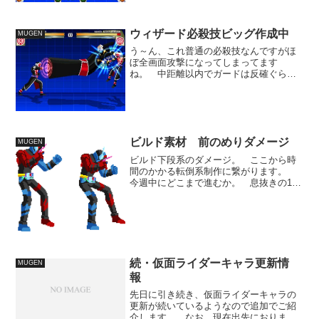
ぁいぶ氏制作の「桜ビーム」「桜吹雪」
エフェクトを追加しました。・非カチド
キ時からのアーマー...
ウィザード必殺技ビッグ作成中
MUGEN
う～ん、これ普通の必殺技なんですがほ
ぼ全画面攻撃になってしまってます
ね。 中距離以内でガードは反確ぐらい
の隙は造ってバランスとしておきま
す。 実質明日が最終制作日なんです
が、時間があまり取れないです。 全体
的に性能を調整したり素材を造り直し...
ビルド素材 前のめりダメージ
MUGEN
ビルド下段系のダメージ。 ここから時
間のかかる転倒系制作に繋がります。
今週中にどこまで進むか。 息抜きの1枚
絵とかも描いてる時間なさそう。
(adsbygoogle = window.adsbygoogle ||
[]).push({});
続・仮面ライダーキャラ更新情
MUGEN
報
先日に引き続き、仮面ライダーキャラの
更新が続いているようなので追加でご紹
介します。 なお、現在出先におります