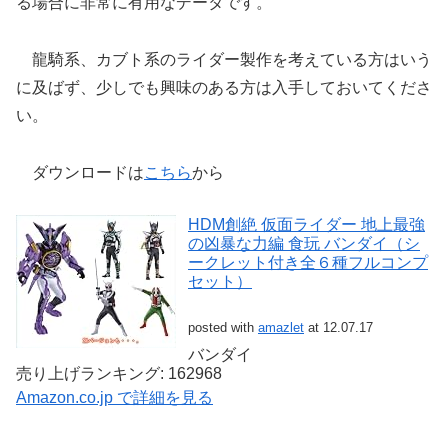
る場合に非常に有用なデータです。
龍騎系、カブト系のライダー製作を考えている方はいう
に及ばず、少しでも興味のある方は入手しておいてくださ
い。
ダウンロードは
こちら
から
HDM創絶 仮面ライダー 地上最強
の凶暴な力編 食玩 バンダイ（シ
ークレット付き全６種フルコンプ
セット）
posted with
amazlet
at 12.07.17
バンダイ
売り上げランキング: 162968
Amazon.co.jp で詳細を見る