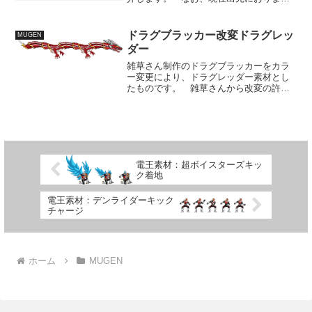
ので詳しい内容に関しては未確認。 製
作者SNSアドレスのみ記載しておきます
ので、内容は遊んで確認されて見てくだ
ドラグブラッカー改変ドラグレッ
MUGEN
さい。 先日もご紹介し...
ダー
雑草さん制作のドラグブラッカーをカラ
ー変更により、ドラグレッダー素材とし
たものです。 雑草さんから改変の許可
をいただきましたのでパレット変更のみ
ですが対応してみました。こちらも素材
として登録しておきます。 10年前は技
術不足で作画出来なかっ...
電王素材：超ボイスターズキッ
ク着地
電王素材：デンライダーキック
チャージ
ホーム
MUGEN