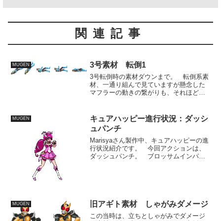
関連記事
3号素材 転倒1
MUGEN
3号転倒時の素材ダウンまで。 転倒系素
材、一通り組んで見ていますが懸念した
マフラーの動きの繋がりも、それほどお
かしな動きをしていないようなので、と
りあえず、修正はいらなそう。 まあも
っと色々な敵と戦わせていろんなやられ
キュアハッピー進行状況：ダッシ
MUGEN
方をみる必要はあります...
ュパンチ
Marisyaさん製作中、キュアハッピーの進
行状況紹介です。 今回アクションは、
ダッシュパンチ。 ブロッサムインパク
トのような、突進系必殺技としての使用
を考えて製作されている技とのこと。
突進パンチの技はやはり、ハッピーのよ
うな主人公タイプ...
旧アギト素材 しゃがみダメージ
MUGEN
この当時は、立ちとしゃがみでダメージ