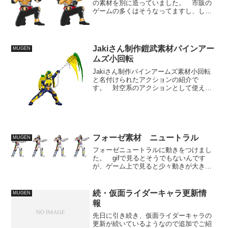
の素材を別に造っていました。 市販の
ゲームの多くはそうなってますし、しゃ
がみ状態と立ち状態では必然構えも変わ
ってきますから、それが正しいのです
が、今は、負担軽減の目的で上半素材は
共用としています。 立ちと...
Jakiさん制作鎧武素材パインアー
MUGEN
ムズ小回転
Jakiさん制作パインアームズ素材小回転
と名付けられたアクションの紹介で
す。 対空系のアクションとして使えそ
うな素材ですね。 イチゴアームズが飛
び道具専門のフォームなので、パインア
ームズのアクションは遠距離攻撃には振
らず、対空や近距離打撃に...
フォーゼ素材 ニュートラル
MUGEN
フォーゼニュートラルに動きをつけまし
た。 gifで見るとそうでもないんです
が、ゲーム上で見ると少々動きが大きす
ぎるかもしれません。 修正する魔が惜
しいので今回はこのままいきます。 今
月も残す所はや1週間。 流石に現状の進
続・仮面ライダーキャラ更新情
MUGEN
行状況で、週末公開は...
報
先日に引き続き、仮面ライダーキャラの
更新が続いているようなので追加でご紹