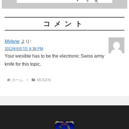
コメント
Mylene
より:
2012年8月7日 9:38 PM
Your wesibte has to be the electronic Swiss army
knife for this topic.
ホーム
MUGEN