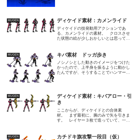
アームズ消滅エフェクトしか弄ってない
ので,導入はお好みでどうぞ。ついでにプ
ロミネンスの編集データやGifアニメ諸々
も詰め込んで...
ディケイド素材：カメンライド
MUGEN
ディケイドの技発動用アクションであ
る、カメンライドの素材。 クロスさせ
た状態の絵が少しおかしいとは思ってい
る。 前動作としてディケイドライバー
の展開と、カードを取り出す動作も入れ
たほうがいいかなとは思っています。仮
キバ素材 ドッガ歩き
MUGEN
面ライダーバトル ガンバラ...
ノシノシとした動きのイメージをつけた
かったので、上半身を振るように動かし
たんですが、そうすることでハンマーを
妙に引っ張ったり押し出したりという動
きがついてしまって、あんまり見栄えが
良くない形になりました。 劇中でも上
半身はほとんど動かず歩い...
ディケイド素材：キバアロー・引
MUGEN
き
ここからが、ディケイドとの合体素
材。 まず最初に、腕のみで矢を引きま
す。 レイヤー３枚で造っていて、一番
下にディケイド体、キバアロー、腕とい
う順です。 基本的にディケイドは動い
ていません。仮面ライダーバトル ガンバ
カチドキ旗攻撃一段目（仮）
MUGEN