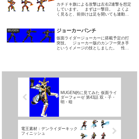
ライド キバアロー 【スペ...
カチドキ旗による攻撃は左右2連撃を想定
しています。 まずは一撃目。 よくよ
く見ると、前掛けは足を開いても連動し
て開く構造になってないかな。 やっぱ
り、乏しい資料で思い込みと想像で進め
ると変なことになってしまうものです
ジョーカーパンチ
MUGEN
ね。肩パーツの長さや動き...
仮面ライダージョーカーに搭載予定の打
突技。 ジョーカー版のカンフー突き手
というイメージの技としました。 性能
も似せて造ります。 モーションは、縦
拳、直突きと呼ばれる日本拳法のイメー
ジ。 翔太郎の師、鳴海荘吉の達人感か
らすると、こういう古流の...
MUGEN的に見てみた 仮面ライ
ダーフォーゼ 第43話 双・子・
明・暗
電王素材：デンライダーキック
フィニッシュ