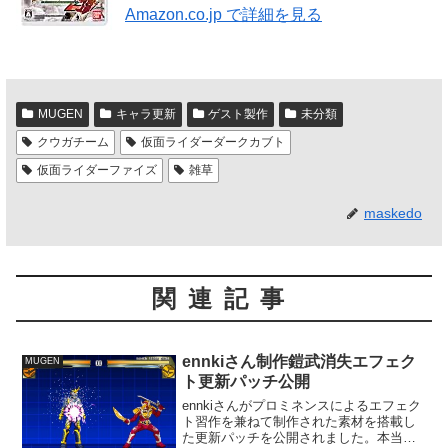
Amazon.co.jp で詳細を見る
MUGEN
キャラ更新
ゲスト製作
未分類
クウガチーム
仮面ライダーダークカブト
仮面ライダーファイズ
雑草
maskedo
関連記事
ennkiさん制作鎧武消失エフェク
MUGEN
ト更新パッチ公開
ennkiさんがプロミネンスによるエフェク
ト習作を兼ねて制作された素材を搭載し
た更新パッチを公開されました。本当に