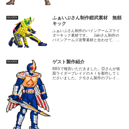
ふぁいぶさん制作鎧武素材 無頼
MUGEN
キック
ふぁいぶさん制作のパインアームズライ
ダーキック素材です。 Jakiさん制作の
パインアームズ攻撃素材と合わせて、後
はパイン状態での垂直ジャンプ素材を組
み合わせれば、無頼キックが造れそうで
すね。 次版の更新には間に合いません
が、ライダーキックは...
ゲスト製作紹介
MUGEN
BBSで報告いただきました。亞さんが仮
面ライダーブレイドのＡＩを製作してく
ださいました。クモさん製作のブレイド
ＡＩとはまた違った動きを見せてくれる
ＡＩとなっていますのでお試しくださ
い。ダウンロードはこちらより。また、
ブレイドキングフォームな...