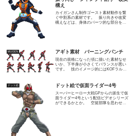
構え
カイガンさん制作ゴースト素材動作を繋
ぐ中割系の素材です。 振り向きや改変
構えなどは、身体のパーツ的な部分を抜
き出して、新規制作素材のパーツとして
も使えそうですね。 ダウンロードは仮
面ライダー制作Wiki専用アップローダー2
より
アギト素材 バーニングパンチ
MUGEN
現在の規格になった頃に描いた素材なせ
いか、下半身が小さくてバランスが悪い
です。 技のイメージ的にはKOFラルフ
のギャラクティカファントムのような、
ガード不能の大ダメージ技にするつもり
だったんですが、正拳突きというアクシ
ドット絵で仮面ライダー4号
ドット絵
ョンの為リーチがなく使...
スーパーヒーロー大戦GPからの派生で仮
面ライダー4号という配信ビデオシリーズ
ができるかとか。 空挺部隊を思わせる
地味目だけどカッコイイスーツです
ね。 派生物の商業展開、嫌いではない
ですけど、たぶんそちらには仮面ライダ
ー3号としての及川光博の...