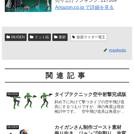
売り上げランキング: 117169
Amazon.co.jp で詳細を見る
MUGEN
ドット絵
素材
仮面ライダー電王
maskedo
関連記事
タイプテクニック空中射撃完成版
MUGEN
斜め下に向けて撃つタイプの空中飛び道
具にするつもりですが、弾の角度は現在
検討中です。 空中飛び道具は角度が広
くて遠くに飛ぶ弾道のほうが避けにくい
ものですが、一応通常技なんでそこまで
強い性能は与えたくない。 角度が急で
カイガンさん制作ゴースト素材
MUGEN
当てにくいけれど、隙はそ...
振り向き ジャンプ中割り 改変