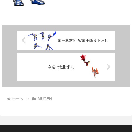
電王素材NEW電王斬り下ろし
今週は散財多し
ホーム
MUGEN