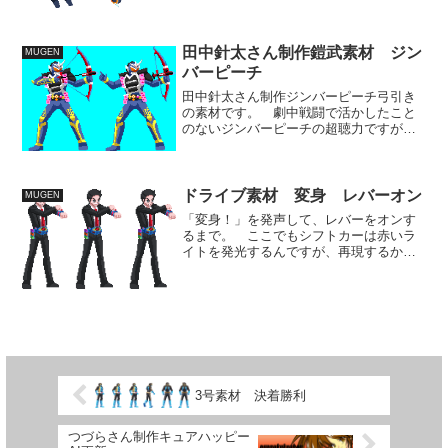
田中針太さん制作鎧武素材 ジン
MUGEN
バーピーチ
田中針太さん制作ジンバーピーチ弓引き
の素材です。 劇中戦闘で活かしたこと
のないジンバーピーチの超聴力ですが、
格ゲー的に解釈するなら超察知超反応と
か解釈してカウンター系の技にしてみよ
うかと思います。 鎧武の今後は各アク
ションや演出系の充実とと...
ドライブ素材 変身 レバーオン
MUGEN
「変身！」を発声して、レバーをオンす
るまで。 ここでもシフトカーは赤いラ
イトを発光するんですが、再現するかは
微妙。 長いですがこれでようやく折り
返しぐらいですかね。 ドライブはここ
からアクションが大きいです。両手で円
を書くような動きをした後...
3号素材 決着勝利
つづらさん制作キュアハッピー