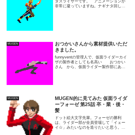
タスライサーです。 アニメーションが
非常に凝っていますね。ナギナタ回しの
動きは非常に滑らかです。 本編におい
てはライダーキックより最初に登場した
超必で、鎧武のキャラクター性を代表す
る技といえると思い...
おつかいさんから素材提供いただ
MUGEN
きました。
funnyventの管理人で、仮面ライダーカイ
ザの製作者としても名高い おつかい
さん から、仮面ライダー製作部にあて
て、音声素材を提供してくださいまし
た。 データはMUGEN用sndデータ形式
で仮面ライダー王蛇（ＤＬはこちらから)
仮面ライ...
MUGEN的に見てみた 仮面ライダ
MUGEN
ーフォーゼ 第25話 卒・業・後・
髪
ドット絵大文字先輩。フォーゼの勝利
は、ライダー部が全員登場して「イェー
イ☆」みたいなのを造りたいと思う。 3
年生卒業回。 今回は全体的にギャグ色