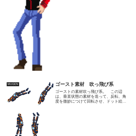
の印象的な回でしたね。中々完成度の高
い演出でした。 コミックチックな演出
って昔からありますけど、...
ゴースト素材 吹っ飛び系
MUGEN
ゴーストの素材吹っ飛び系。 この辺
は、垂直状態の素材を造って、反転、角
度を微妙につけて回転させ、ドット絵を
整えるだけなので、数は稼げる所で
す。 後は、背負い系に使う素材でダメ
ージ系は終了。 早い所終わらせて今週
分に入らねば。