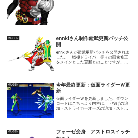
のらしさが出る気がするので、一手間か
けて造ってますが、難易度は半端な
い。 ストＺＥＲＯや餓狼なんか...
ennkiさん制作鎧武更新パッチ公
MUGEN
開
ennkiさんが鎧武更新パッチを公開されま
した。 戦極ドライバー等々の画像修正
をメインとした更新とのことですが、修
正枚数100枚以上と非常に更新箇所の多い
内容となっています。 修正画像はパッ
チ内に同梱されています。 アニメーシ
ョン面への影響...
今年最終更新：仮面ライダーＷ更
MUGEN
新
仮面ライダーＷを更新しました。ダウン
ロードはこちらより内容は、・投げの追
加・ストライカーオーズの追加・ストラ
イカーフォーゼの追加となっていま
す。 今日が日程的に今年更新のできる
最後の日で、それに合わせて無理に造っ
た事もあって、造りこみができ...
フォーゼ变身 アストロスイッチ
MUGEN
セット