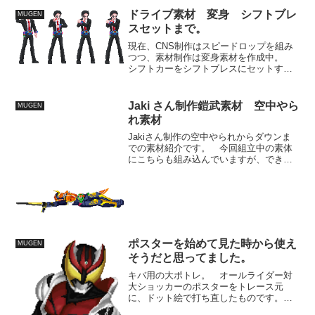
ドライブ素材 変身 シフトブレ
MUGEN
スセットまで。
現在、CNS制作はスピードロップを組み
つつ、素材制作は変身素材を作成中。
シフトカーをシフトブレスにセットする
まで。 劇中の効果を見るに、シフトカ
ーがセットされた段階で、黄色いハイビ
ームの発光があるようです。 細かい所
Jaki さん制作鎧武素材 空中やら
MUGEN
だし、演出上のテンポ的...
れ素材
Jakiさん制作の空中やられからダウンま
での素材紹介です。 今回組立中の素体
にこちらも組み込んでいますが、できて
いる部分と、補完しているジョーカー素
材との兼ね合いので少し繋がりがおかし
く見える部分も出ています。 このへん
は全部素材が置き換わ...
ポスターを始めて見た時から使え
MUGEN
そうだと思ってました。
キバ用の大ポトレ。 オールライダー対
大ショッカーのポスターをトレース元
に、ドット絵で打ち直したものです。
写真やイラストを縮小するよりも、独特