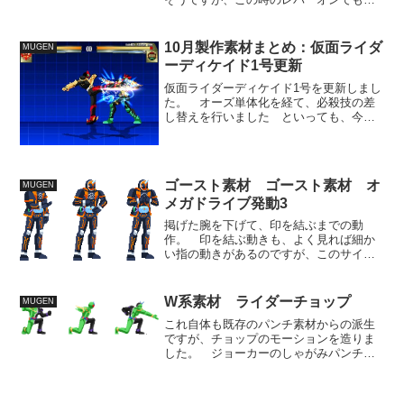
ーストクレストのエフェクトをつくらな
ければなりませんね。 残念ながら今回
は間に合わないのですが。
10月製作素材まとめ：仮面ライダ
MUGEN
ーディケイド1号更新
仮面ライダーディケイド1号を更新しまし
た。 オーズ単体化を経て、必殺技の差
し替えを行いました といっても、今回
の変更点の殆どはゲスト制作の提供素材
を元に造ったものです。ということで、
以下は提供素材製作者別に変更点の紹介
です。--------...
ゴースト素材 ゴースト素材 オ
MUGEN
メガドライブ発動3
掲げた腕を下げて、印を結ぶまでの動
作。 印を結ぶ動きも、よく見れば細か
い指の動きがあるのですが、このサイズ
では殆ど目立たないだろう部分なので割
愛。 仮に描いたとしてもここに紋章が
浮かび上がるエフェクトを重ねることに
W系素材 ライダーチョップ
MUGEN
なるので、更に目立たないも...
これ自体も既存のパンチ素材からの派生
ですが、チョップのモーションを造りま
した。 ジョーカーのしゃがみパンチに
使う目的でしゃがみの状態にしています
が、下半身部をパンチなどの立ち状態の
ものと差し替えれば立ちパンチの一つに