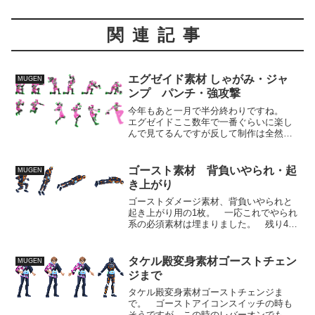
関連記事
エグゼイド素材 しゃがみ・ジャ
MUGEN
ンプ パンチ・強攻撃
今年もあと一月で半分終わりですね。
エグゼイドここ数年で一番ぐらいに楽し
んで見てるんですが反して制作は全然進
んでない。 一年の半分を無駄にしてし
まっているようでとてもマズイと思って
ます。 なんとか今月中に必殺技、超必
ゴースト素材 背負いやられ・起
MUGEN
殺技、その他必須素材系を...
き上がり
ゴーストダメージ素材、背負いやられと
起き上がり用の1枚。 一応これでやられ
系の必須素材は埋まりました。 残り4日
で2月も終わり。 変身系を出来る限り造
って、3月からは実データに素材登録して
いく作業と並行していく予定です。
タケル殿変身素材ゴーストチェン
MUGEN
ジまで
タケル殿変身素材ゴーストチェンジま
で。 ゴーストアイコンスイッチの時も
そうですが、この時のレバーオンでもゴ