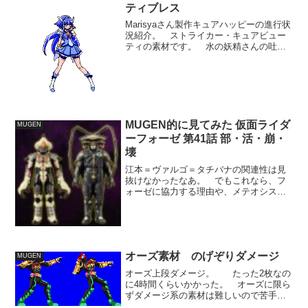
ティブレス
Marisyaさん製作キュアハッピーの進行状
況紹介。 ストライカー・キュアビュー
ティの素材です。 水の妖精さんの吐
息・ビューティブレスですね、わかりま
す。 OPの一コマでこんな技を使ってま
すし、そもそも変身の一動作に息を吹き
かけるという動き...
MUGEN的に見てみた 仮面ライダ
MUGEN
ーフォーゼ 第41話 部・活・崩・
壊
江本＝ヴァルゴ＝タチバナの関連性は見
抜けなかったなあ。 でもこれなら、フ
ォーゼに協力する理由や、メテオシステ
ムを持つ理由、メテオが蟹を仕留めそこ
ねた時のセリフなんかにも説明がつきま
すね。 うまく騙されたのは、情報の開
示の仕方が巧みだったから...
オーズ素材 のげぞりダメージ
MUGEN
オーズ上段ダメージ。 たった2枚なの
に4時間くらいかかった。 オーズに限ら
ずダメージ系の素材は難しいので苦手で
す。 今の各色2色づつの塗り方は速さ優