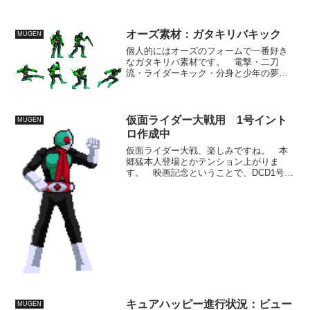
オーズ素材：ガタキリバキック
MUGEN
個人的にはオーズのフォームで一番好き
なガタキリバ素材です。 電撃・二刀
流・ライダーキック・分身と少年の夢設
定が詰まったような能力はステキで
す。 造形的にもいいですね。まあマス
ク、ガタックですが。 一応、ストライ
カーにつけて動かせる分ぐらいは...
仮面ライダー大戦用 1号イント
MUGEN
ロ作成中
仮面ライダー大戦、楽しみですね。 本
郷猛本人登場とかテンション上がりま
す。 映画記念ということで、DCD1号に
映画をネタにした本郷猛イントロを追加
しようと思ってます。 公開は3月末なん
で、それまでに2，3ネタ追加してみたい
ですね。 これはと...
キュアハッピー進行状況：ビュー
MUGEN