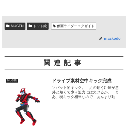
MUGEN
ドット絵
仮面ライダーエグゼイド
maskedo
関連記事
ドライブ素材空中キック完成
MUGEN
ソバット的キック。 足の動く距離が意
外と短くて少々迫力には欠けるか。 ま
あ、弱キック相当なので、あんまり動か
すアクションでもないですが。 とりあ
えず攻撃素材3種揃いました。 これで最
低限闘うことはできます。 後は、手数
を公開までにどれだけ増...