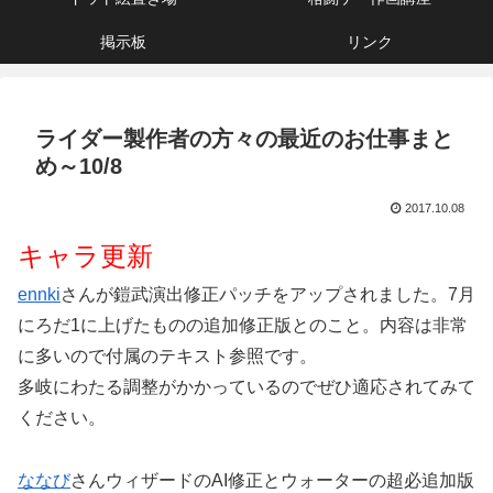
掲示板
リンク
ライダー製作者の方々の最近のお仕事まと
め～10/8
2017.10.08
キャラ更新
ennki
さんが鎧武演出修正パッチをアップされました。7月
にろだ1に上げたものの追加修正版とのこと。内容は非常
に多いので付属のテキスト参照です。
多岐にわたる調整がかかっているのでぜひ適応されてみて
ください。
ななび
さんウィザードのAI修正とウォーターの超必追加版