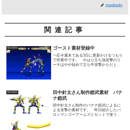
maskedo
関連記事
ゴースト素材登録中
MUGEN
一応今週末である3日に更新かけるつもり
で作業中です。 やはり立ち強攻撃のリ
ーチはやや短めで立ち中攻撃からだと連
続で繋がりません。 立ち中攻撃自体は
今後差し替え予定の仮素材なので、それ
との連続技になるかが重要です。 とり
あえず今回は特別な調整...
田中針太さん制作鎧武素材 バナ
MUGEN
ナ鎧武
田中針太さん制作のバナナ鎧武によるに
よる攻撃の素材です。 昨日紹介したバ
ロンマンゴーアームズとセットで使う素
材で、この二人で同時攻撃をするアクシ
ョンになる予定です。 二人攻撃という
特別な技ですから、超必殺技にはしない