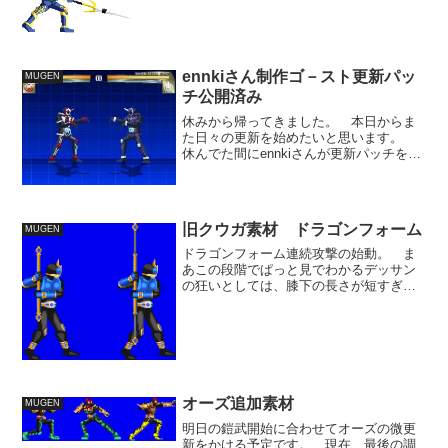
までも、ゲージ消費などの...
ennkiさん制作ゴ－スト更新パッ
MUGEN
チ公開済み
休みから帰ってきました。 本日からま
た日々の更新を始めたいと思います。
休んでた間にennkiさんが更新パッチを更
新されました。 遅い情報なのでご存じ
の方も多いかもしれませんが念のため。
◆更新内容・オレ魂オメガドライブ演出
修正。 闘魂ブース...
旧クウガ素材 ドラゴンフォーム
MUGEN
ドラゴンフォーム連続攻撃の始動。 ま
あこの段階でぱっと見でわかるデッサン
の狂いとしては、膝下の長さが短すぎる
という所です。 太ももと膝下の長さは
ほぼ同じ。 個人的には膝下のほうを気
持ち長めに描くもうが今は好きです。
S.H.フィギュアーツ 仮...
オーズ追加素材
MUGEN
明日の鎧武開始に合わせてオーズの微更
新をかける予定です。 現在、最後の調