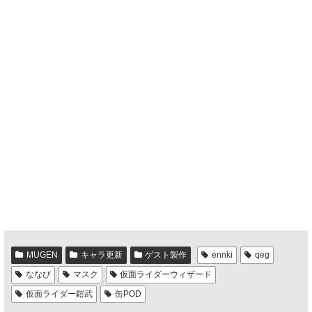
MUGEN
キャラ更新
ゲスト製作
ennki
qeg
ななび
マスク
仮面ライダーウィザード
仮面ライダー鎧武
缶POD