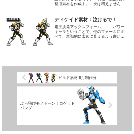
整用素材を作成中。 技は増えません
が、バリエーションが広がるので使い勝
手は良くなると思います。 鎧武どうで
すかね。 期待感と同じくらいフルーツ
ディケイド素材：泣けるで！
MUGEN
武装というコンセプトに不安...
電王挑発アックスフォーム。 パワー
キャラということで、他のフォームに比
べて、意識的に太めに見えるよう書いて
います。 格闘スタイルが相撲というこ
とを考えれば、肥満と見えるぐらいでも
いいかもしれません。 アックスフォー
ムもダイナミックチョップ...
ビルド素材 9月制作分
ぶっ飛びモノトーン！ロケット
パンダ！