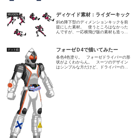
ディケイド素材：ライダーキック
MUGEN
斜め降下型のディメンションキックを前
提にした素材。 使うところはなかった
んですが、一応横飛び版の素材も造って
いました。 もう少し力感のでた感じに
修正したいです。 膝の曲げ方が悪いの
かな？止まったのを見ると、なんだかち
フォーゼＤ4で描いてみたー
ドット絵
ょこんと座ったように見え...
各色4色塗り。 フォーゼドライバーの形
状がよくわからん。 スーツのデザイン
はシンプルな方だけど、ドライバーの形
状の複雑さはライダー屈指だと思う。
さすがにこれだけのために、玩具を買っ
たりはしないけど、今度玩具屋にでもい
ってよく観察してこよう...