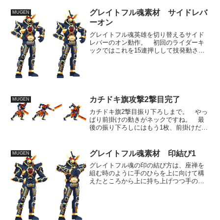
いった活躍をしていましたね。 遠くの
相手を攻撃するならこのまま使えそうで
グレイトフル魂素材 サイドレバ
MUGEN
すし掴んで投げるといった...
ーオン
グレイトフル魂英雄を切り替えるサイド
レバーのオン動作。 初回のライダーキ
ックではこれを15連押しして技発動させ
てましたが、流石にそれは長過ぎるにし
ても、発動動作として1回ぐらいは押す所
を入れておいてもいいかと思うので、レ
バーを引き、サイドの...
カチドキ旗攻撃2撃目完了
MUGEN
カチドキ旗2撃目振り下ろしまで。 やっ
ぱり前掛けの動きがネックですね。 最
後の振り下ろしにはもう1枚、前掛けだけ
の動きを挟んだほうがいいかもしれませ
ん。 全体的に装甲の形そのものも微
妙。 これだけ複雑だと、やはり2次元資
グレイトフル魂素材 印結び1
MUGEN
料では不安定な作画に...
グレイトフル魂の印の結び方は、座禅を
組む時のように手のひらを上に向けて構
えたところから上に持ち上げつつ手のひ
らを返し、降ろしながら胸元で止めるよ
うな動き。言葉で言っても説明しにくい
ので動いているところを見て欲しいです
が上手く再現できるかわか...