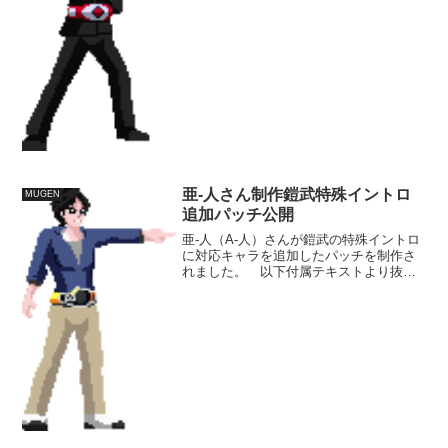
ダーなんですが、变身や勝利といった要
所の演出系に搭載して、少しでも本郷1号
で闘ってる感じを出し...
亜-人さん制作鎧武特殊イントロ
MUGEN
追加パッチ公開
亜-人（A-人）さんが鎧武の特殊イントロ
に対応キャラを追加したパッチを制作さ
れました。 以下付属テキストより抜粋
既存のダークライダーの他に、根源的破
滅招来体によりバグが起こった機械の検
索結果にうっかり騙されて色々騒ぎを起
こしちゃった青いウル...