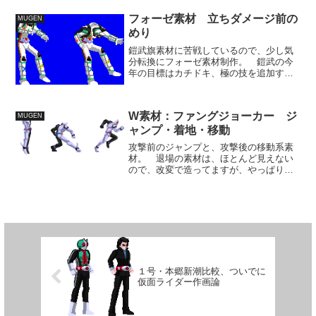
フォーゼ素材 立ちダメージ前の
MUGEN
めり
鎧武旗素材に苦戦しているので、少し気
分転換にフォーゼ素材制作。 鎧武の今
年の目標はカチドキ、極の技を追加する
こと、フォーゼは必須素材を揃えて最低
限動かしたいと思っています。 その為
に今月中にカチドキは旗攻撃、フォーゼ
W素材：ファングジョーカー ジ
MUGEN
は必須素材を仕上げておき...
ャンプ・着地・移動
攻撃前のジャンプと、攻撃後の移動系素
材。 退場の素材は、ほとんど見えない
ので、改変で造ってますが、やっぱり独
自の素材を用意したいところではありま
す。 仮面ライダーウィザード ウィザ
ードリング 8個入 BOX (食玩)
１号・本郷新潮比較、ついでに
仮面ライダー作画論