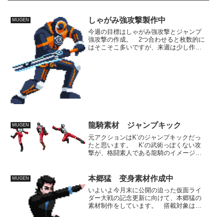
しゃがみ強攻撃製作中
MUGEN
今週の目標はしゃがみ強攻撃とジャンプ
強攻撃の作成。 2つ合わせると枚数的に
はそこそこ多いですが、来週は少し作業
に取れる時間が少ないので今週中に数を
稼いでおきたいと思ってます。 しゃが
みが4-5枚、空中が3-4枚といった予定な
ので1日1枚をノ...
龍騎素材 ジャンプキック
MUGEN
元アクションはK’のジャンプキックだっ
たと思います。 K’の武術っぽくない攻
撃が、格闘素人である龍騎のイメージと
重なるので参考にしました。 全体的に
は不良の粗暴な攻撃というイメージが強
いため、採用できる攻撃自体は少なく、
本郷猛 变身素材作成中
MUGEN
ジャンプキックは採用...
いよいよ今月末に公開の迫った仮面ライ
ダー大戦の記念更新に向けて、本郷猛の
素材制作をしています。 搭載対象は
DCD1号なんでほとんどの素材は平成ライ