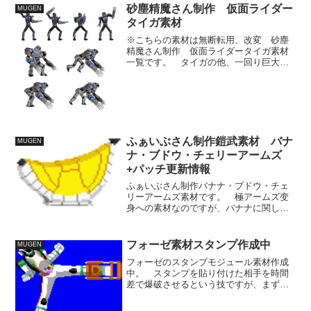
砂塵精魔さん制作 仮面ライダー
MUGEN
タイガ素材
※こちらの素材は無断転用、改変 砂塵
精魔さん制作 仮面ライダータイガ素材
一覧です。 タイガの他、一回り巨大な
契約モンスター・デストワイルダーも作
画されており、連携したアクションを想
定されているようです。 MUGENの仮面
ライダーには、まだD...
ふぁいぶさん制作鎧武素材 バナ
MUGEN
ナ・ブドウ・チェリーアームズ
+パッチ更新情報
ふぁいぶさん制作バナナ・ブドウ・チェ
リーアームズ素材です。 極アームズ变
身への素材なのですが、バナナに関して
はバナナ鎧武の技があるのでどうにか变
身プロセスに積み込めないかとは思うの
ですが、やはり变身演出に組み込めるほ
フォーゼ素材スタンプ作成中
MUGEN
どの余裕は持たせられない...
フォーゼのスタンプモジュール素材作成
中。 スタンプを貼り付けた相手を時間
差で爆破させるという技ですが、まずは
投げ技のアクションとして搭載しようと
思っています。 既存技でイメージ的に