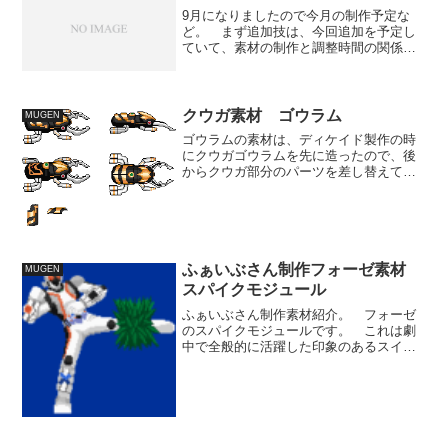
9月になりましたので今月の制作予定な
ど。 まず追加技は、今回追加を予定し
ていて、素材の制作と調整時間の関係で
追加できなかったナギナタ無双スライサ
ーの搭載。 こちらは動き自体は完成し
ているので、エフェクト系ですね。 特
に相手を拘束している状態...
クウガ素材 ゴウラム
MUGEN
ゴウラムの素材は、ディケイド製作の時
にクウガゴウラムを先に造ったので、後
からクウガ部分のパーツを差し替えてゴ
ウラム原型の素材を造りました。 本当
は羽を開いた状態の素材を造ろうと、羽
の中まで造ったのですが、開いた時の羽
の形がどうなるのか、映像...
ふぁいぶさん制作フォーゼ素材
MUGEN
スパイクモジュール
ふぁいぶさん制作素材紹介。 フォーゼ
のスパイクモジュールです。 これは劇
中で全般的に活躍した印象のあるスイッ
チですね。 特に対ペガサス戦ではキー
アイテムとも言える役割を果たしていた
と思います。 これはいずれウチでも手
がけようとしていたアクシ...