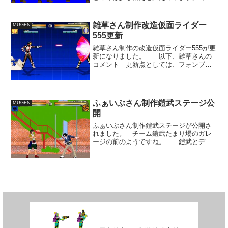
身を大きく踏み出した形にしましたが、
この後直立の姿勢に戻る事を考えるとち
ょっと合わないかも。 とりあえず一連
雑草さん制作改造仮面ライダー
MUGEN
の動作を造ってみてから...
555更新
雑草さん制作の改造仮面ライダー555が更
新になりました。 以下、雑草さんの
コメント 更新点としては、フォンブラ
スターバーストモードを、小さな光弾の
３連射への変更と、 新たなライダーパ
ワーシステムとして 攻撃をキャンセル
して前進する「ステッ...
ふぁいぶさん制作鎧武ステージ公
MUGEN
開
ふぁいぶさん制作鎧武ステージが公開さ
れました。 チーム鎧武たまり場のガレ
ージの前のようですね。 鎧武とデュ
ークには専用イントロが用意されていま
すが、そのやり取りが行われた場所がま
さにここですから、これでゲーム内での
原作再現が可能になりまし...