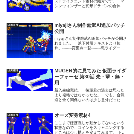
ストライクエンド素材の紹介です。 マ
シンウィンザーと変形ドラゴンの合体の2
パターンとウィザードのジャンプ素材こ
こから単独キックを経て、3素材の合体キ
ックとなりますが、それはまた明日にで
も。 転載元のふぁ...
miyajiさん制作鎧武AI追加パッチ
MUGEN
公開
miyajiさん制作鎧武AI追加パッチが公開さ
れました。 以下付属テキストより抜
粋。--------変更点一覧--------悪ライダーお
叱りイントロを修正簡易変身イントロを
514Fから342Fまで短縮、物語中盤の変身
をイメージ全体的な技の...
MUGEN的に見てみた 仮面ライダ
MUGEN
ーフォーゼ 第30話 先・輩・無・
用
新入生編完結。 後輩君の過去は思った
より複雑ではなかったな。 でも、合気
道と全く関係ないのは少し意外だった。
それはまた別なフリになってると考える
べきか。 仮入部というのは、どんな位
置づけでしょうか。 他の面々が昭和ラ
オーズ変身素材4
MUGEN
イダーのもじり名で繋がっ...
ここまでほぼ腕しか動かしてないという
状態なので、コインをスキャニングする
ところは少し構えを変えてみます。 下半