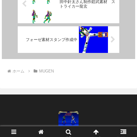
田中針太さん制作鎧武素材 ス
トライカー龍玄
フォーゼ素材スタンプ作成中
ホーム
MUGEN
© 2010 桝久堂(ますくどう).