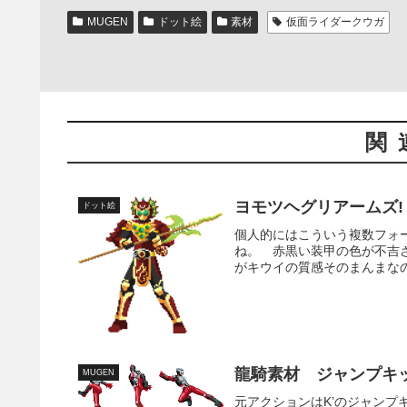
MUGEN
ドット絵
素材
仮面ライダークウガ
関
ヨモツヘグリアームズ!
ドット絵
個人的にはこういう複数フォ
ね。 赤黒い装甲の色が不吉
がキウイの質感そのまんまなの
龍騎素材 ジャンプキ
MUGEN
元アクションはK’のジャンプ