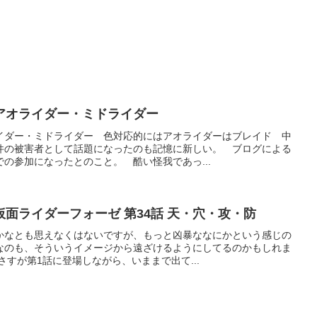
アオライダー・ミドライダー
イダー・ミドライダー 色対応的にはアオライダーはブレイド 中
件の被害者として話題になったのも記憶に新しい。 ブログによる
の参加になったとのこと。 酷い怪我であっ...
仮面ライダーフォーゼ 第34話 天・穴・攻・防
かなとも思えなくはないですが、もっと凶暴ななにかという感じの
なのも、そういうイメージから遠ざけるようにしてるのかもしれま
すが第1話に登場しながら、いままで出て...