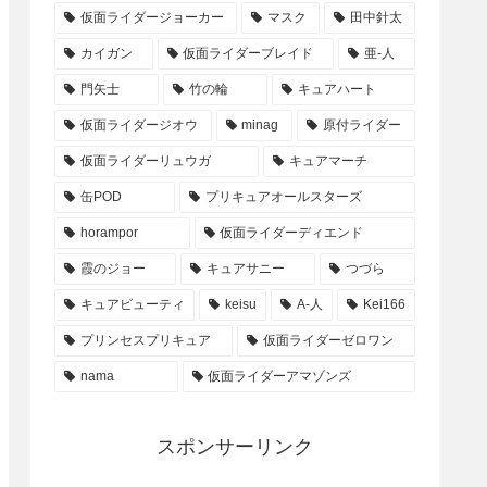
仮面ライダージョーカー
マスク
田中針太
カイガン
仮面ライダーブレイド
亜-人
門矢士
竹の輪
キュアハート
仮面ライダージオウ
minag
原付ライダー
仮面ライダーリュウガ
キュアマーチ
缶POD
プリキュアオールスターズ
horampor
仮面ライダーディエンド
霞のジョー
キュアサニー
つづら
キュアビューティ
keisu
A-人
Kei166
プリンセスプリキュア
仮面ライダーゼロワン
nama
仮面ライダーアマゾンズ
スポンサーリンク