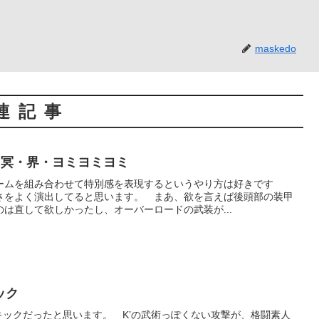
maskedo
連記事
 冥・界・ヨミヨミヨミ
ームを組み合わせて特別感を表現するというやり方は好きです
さをよく演出してると思います。 まあ、欲を言えば後頭部の装甲
は直して欲しかったし、オーバーロードの武装が...
ック
キックだったと思います。 K’の武術っぽくない攻撃が、格闘素人