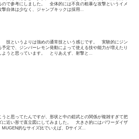
るので参考にしました。 全体的には不良の粗暴な攻撃というイメ
撃自体は少なく、ジャンプキックは採用...
。 技というよりは強めの通常技という感じです。 実験的にジン
る予定で、ジンバーレモン発動によって使える技や能力が増えたり
ようと思っています。 とりあえず、射撃と...
こうと思ってたんですが、形状と中の鎧武との関係が複雑すぎて把
ズに近い形で直立図にしてみました。 大きさ的にはパワーダイザ
UGEN的なサイズ比でいえば、Dサイズ...