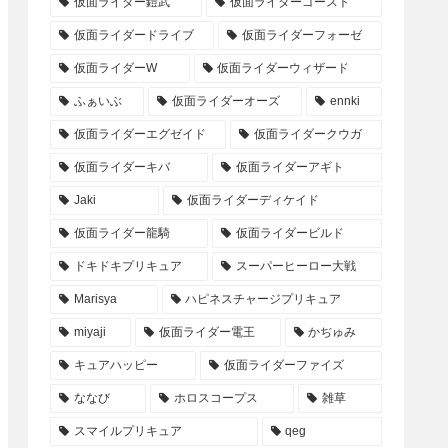
仮面ライダー鎧武
仮面ライダーゴースト
仮面ライダードライブ
仮面ライダーフォーゼ
仮面ライダーW
仮面ライダーウィザード
ふぁいぶ
仮面ライダーオーズ
ennki
仮面ライダーエグゼイド
仮面ライダークウガ
仮面ライダーキバ
仮面ライダーアギト
Jaki
仮面ライダーディケイド
仮面ライダー龍騎
仮面ライダービルド
ドキドキプリキュア
スーパーヒーロー大戦
Marisya
ハピネスチャージプリキュア
miyaji
仮面ライダー電王
かぢゅみ
キュアハッピー
仮面ライダーファイズ
ななび
ホロスコープス
雑草
スマイルプリキュア
qeg