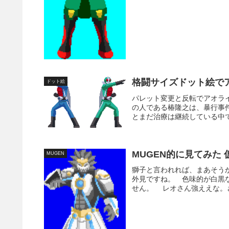
格闘サイズドット絵で
ドット絵
パレット変更と反転でアオラ
の人である椿隆之は、暴行事
とまだ治療は継続している中で
MUGEN的に見てみた 
MUGEN
獅子と言われれば、まあそう
外見ですね。 色味的が白黒
せん。 レオさん強ええな。さ