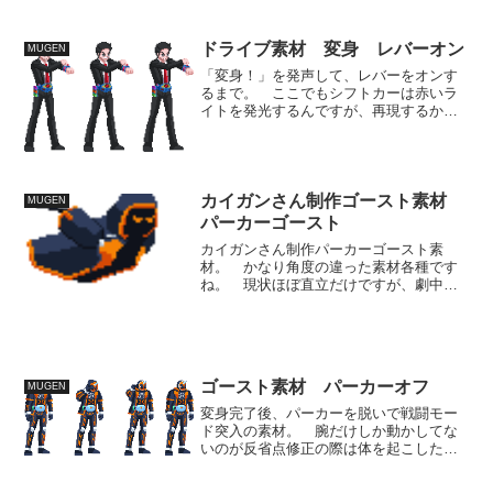
ンを考えるというのを始めてみようと思
います。 その一貫ということで、劇場
版ドライブ宣伝OPからゴーストのアクシ
ドライブ素材 変身 レバーオン
MUGEN
ョンを抜き出してみまし...
「変身！」を発声して、レバーをオンす
るまで。 ここでもシフトカーは赤いラ
イトを発光するんですが、再現するかは
微妙。 長いですがこれでようやく折り
返しぐらいですかね。 ドライブはここ
からアクションが大きいです。両手で円
を書くような動きをした後...
カイガンさん制作ゴースト素材
MUGEN
パーカーゴースト
カイガンさん制作パーカーゴースト素
材。 かなり角度の違った素材各種です
ね。 現状ほぼ直立だけですが、劇中で
はかなり縦横に動く存在なので、本体自
体にアニメをされせつつ、飛び回る動き
ももっと複雑で縦横なものにできたらい
いと思います。 ダウンロー...
ゴースト素材 パーカーオフ
MUGEN
変身完了後、パーカーを脱いで戦闘モー
ド突入の素材。 腕だけしか動かしてな
いのが反省点修正の際は体を起こしたり
させたい。 いよいよ明日が公開予定日
ですがこりゃ正直相当厳しい。 土曜い