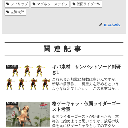
フィリップ
マグネットステイツ
仮面ライダーW
左翔太郎
maskedo
関連記事
キバ素材 ザンバットソード剣研
MUGEN
ぎ1
これもまた無駄に枚数は多いんですが、
斬撃の前動作。 魔皇力を貯めるという
ような設定でしたか。 この素材ばかり
は画面に対して真正面というやや不自然
な描き方を採用せざるを得ませんでし
た。 相手に対して正対した状態で、こ
格ゲーキャラ・仮面ライダーゴー
MUGEN
の動き描けるようなら、そり...
スト考察
仮面ライダーゴーストが始まったら、本
格的に始めようと思いますが、放送の映
像を元に格ゲーキャラとしてのアクショ