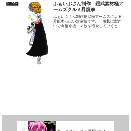
っぱい使ってどうにかお披露目できるか
ふぁいぶさん制作 鎧武素材極ア
MUGEN
です。 映画初日見に行く...
ームズクルミ昇龍拳
ふぁいぶさん制作鎧武極アームズによる
昇龍拳っぽい対空技です。 現状は製作
中で今後今後コマ数を増やしていくとの
こと。 考えてみれば、極アームズ
で、クルミの技って本編内で使われまし
たっけ？ 飛び道具の中の一つだった可
能性はありますが、本来のナ...