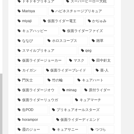
ドキドキプリキュア
スーパーヒーロー大戦
Marisya
ハピネスチャージプリキュア
miyaji
仮面ライダー電王
かぢゅみ
キュアハッピー
仮面ライダーファイズ
ななび
ホロスコープス
雑草
スマイルプリキュア
qeg
仮面ライダージョーカー
マスク
田中針太
カイガン
仮面ライダーブレイド
亜-人
門矢士
竹の輪
キュアハート
仮面ライダージオウ
minag
原付ライダー
仮面ライダーリュウガ
キュアマーチ
缶POD
プリキュアオールスターズ
horampor
仮面ライダーディエンド
霞のジョー
キュアサニー
つづら