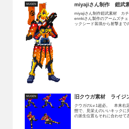
miyajiさん制作 鎧
MUGEN
miyajiさん制作鎧武素材
ennkiさん製作のアームズ
ックシード装填から射撃までの
旧クウガ素材 ライジ
MUGEN
クウガのLv.1超必。 本来
態で、見栄えのいいキックに
の派生位置もそれに合わせて左