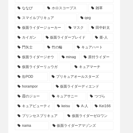
ななび
ホロスコープス
雑草
スマイルプリキュア
qeg
仮面ライダージョーカー
マスク
田中針太
カイガン
仮面ライダーブレイド
亜-人
門矢士
竹の輪
キュアハート
仮面ライダージオウ
minag
原付ライダー
仮面ライダーリュウガ
キュアマーチ
缶POD
プリキュアオールスターズ
horampor
仮面ライダーディエンド
霞のジョー
キュアサニー
つづら
キュアビューティ
keisu
A-人
Kei166
プリンセスプリキュア
仮面ライダーゼロワン
nama
仮面ライダーアマゾンズ