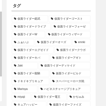
タグ
仮面ライダー鎧武
仮面ライダーゴースト
仮面ライダードライブ
仮面ライダーフォーゼ
仮面ライダーW
仮面ライダーウィザード
ふぁいぶ
仮面ライダーオーズ
ennki
仮面ライダーエグゼイド
仮面ライダークウガ
仮面ライダーキバ
仮面ライダーアギト
Jaki
仮面ライダーディケイド
仮面ライダー龍騎
仮面ライダービルド
ドキドキプリキュア
スーパーヒーロー大戦
Marisya
ハピネスチャージプリキュア
miyaji
仮面ライダー電王
かぢゅみ
キュアハッピー
仮面ライダーファイズ