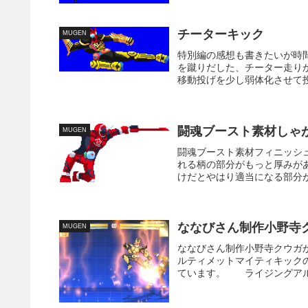
チーターキック
MUGEN
特別編の感想も書きたいが時
を蹴りだした、チーター走り
移動投げを少し弱体化させて投
闘魂ブースト素材しゃ
MUGEN
闘魂ブースト素材フィニッシ
れる柄の部分がもっと厚みが
けだとやはり適当になる部分が
ななびさん制作小野寺
MUGEN
ななびさん制作小野寺クウガ
ルティメットマイティキック
ています。 ライジングアル