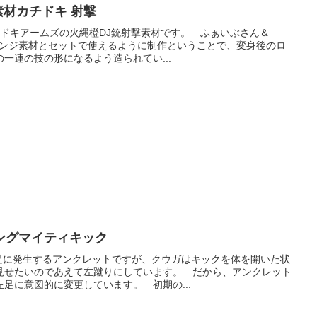
武素材カチドキ 射撃
 カチドキアームズの火縄橙DJ銃射撃素材です。 ふぁいぶさん＆
チェンジ素材とセットで使えるように制作ということで、変身後のロ
一連の技の形になるよう造られてい...
ングマイティキック
右足に発生するアンクレットですが、クウガはキックを体を開いた状
見せたいのであえて左蹴りにしています。 だから、アンクレット
足に意図的に変更しています。 初期の...