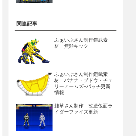
関連記事
ふぁいぶさん制作鎧武素
材 無頼キック
ふぁいぶさん制作鎧武素
材 バナナ・ブドウ・チェ
リーアームズ+パッチ更新
情報
雑草さん制作 改造仮面ラ
イダーファイズ更新