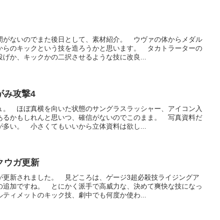
間がないのでまた後日として、素材紹介。 ウヴァの体からメダル
からのキックという技を造ろうかと思います。 タカトラーターの
げか、キックかの二択させるような技に改良...
がみ攻撃4
ュ。 ほぼ真横を向いた状態のサングラスラッシャー、アイコン入
あるかもしれんと思いつ、確信がないのでこのまま。 写真資料だ
多い。 小さくてもいいから立体資料は欲し...
クウガ更新
が更新されました。 見どころは、ゲージ3超必殺技ライジングア
の追加ですね。 とにかく派手で高威力な、決めて爽快な技になっ
ティメットのキック技、劇中でも何度か使わ...