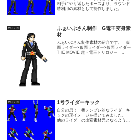
相手にやり返したポーズより、ラウンド
勝利用の素材として制作しました。
MUGENでは特定の相手に対して演出をつ
けることができますが、もっと大雑把に
男キャラ女キャラで対演出とか付けられ
ふぁいぶさん制作 G電王变身素
ればいいですね。 男に...
MUGEN
材
ふぁいぶさん制作素材の紹介です。 仮
面ライダー×仮面ライダー×仮面ライダー
THE MOVIE 超・電王トリロジー
EPISODE YELLOWに登場した黒崎レイ
ジが変身する仮面ライダー G電王の変
身素材。 いっちゃなんですが、超マイ
ナーで...
1号ライダーキック
MUGEN
自分の思う一番テンプレ的なライダーキ
ックの形イメージを描いてみました。
他のライダーの改変素材元となるような
形が理想ではありましたが、平成系とか
には特に使いにくい形となった感があり
ます。 まあ、ライダーキックは仮面ラ