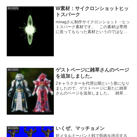
W素材：サイクロンショットヒッ
MUGEN
トスパーク
minagさん制作サイクロンショット・ヒッ
トスパーク素材です。 この素材は専用
に造ってもらった素材というのではな
く、minagさんのサイト、久遠の夢に以下
略でサンプルとして公開されていたヒッ
トスパーク素材をサイクロンカラーに変
えて使わせても...
ゲストページに雑草さんのページ
MUGEN
を追加しました。
2キャラクターを代理公開という形になり
ましたので、ゲストページに新たに雑草
さんのページを追加しました。 雑草さ
ん制作の、改造仮面ライダーW、仮面ラ
イダーリュウガのダウンロードリンクを
まとめて置いています。 また掲示板上
に、雑草さん専用スレッ...
いくぜ、マッチョメン
MUGEN
対メタルドーパント戦で筋肉を誇示する