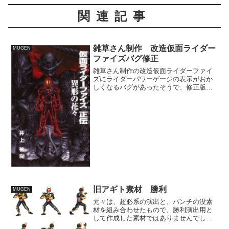
関連記事
雑草さん制作 改造仮面ライダー
MUGEN
ファイズバグ修正
雑草さん制作の改造仮面ライダーファイ
ズにライダーパワーゲージの表示がおか
しくなるバグがあったそうで、修正版が
更新になりました。 今後はライダーパ
ワーゲージを使用した新たなアクション
の追加も予定されているそうなので、重
要なシステムとなっていく...
旧アギト素材 勝利
MUGEN
元々は、超必系の演出と、パンチの没素
材を組み合わせたもので、勝利演出用と
して作成した素材ではありませんでし
た。 この頃はまだ決めていませんでし