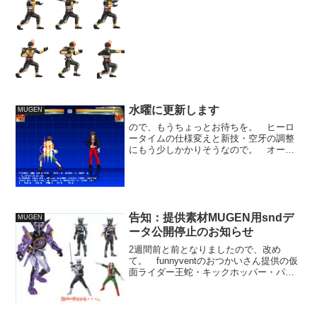
たが、うちで制作するライダーには2種類
の勝利演出をつけることにしてます。
ライダーの姿のまま行うラ...
水曜に更新します
MUGEN
ので、もうちょっとお待ちを。 ヒーロ
ータイムの仕様変えと新技・空牙の調整
にもう少しかかりそうなので。 オーズ
変身にもアンク付けたかったんですが、
今回は見送り。 というか、もうウィザ
ードも佳境なんだから、そろそろオーズ
の単体化ぐらいは仕上げな...
告知：提供素材MUGEN用sndデ
MUGEN
ータ公開停止のお知らせ
2週間前と前となりましたので、改め
て。 funnyventのおつかいさん提供の仮
面ライダー王蛇・キックホッパー・パン
チホッパーのsndデータは今月いっぱいを
もちまして、公開終了となります。 登
録されている音声素材は非常にクリアで