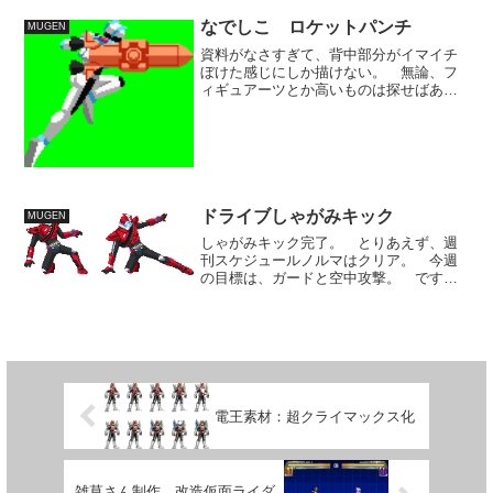
クオリティの...
なでしこ ロケットパンチ
MUGEN
資料がなさすぎて、背中部分がイマイチ
ぼけた感じにしか描けない。 無論、フ
ィギュアーツとか高いものは探せばある
んですが、ほんの少しのドット絵素材の
ために買うのは高すぎるし、作りが細か
い分大きくて場所をとり過ぎます。 最
近、ガシャポンサイズのフ...
ドライブしゃがみキック
MUGEN
しゃがみキック完了。 とりあえず、週
刊スケジュールノルマはクリア。 今週
の目標は、ガードと空中攻撃。 です
が、実際には翌週、ダメージ関連全般を
目標にあげている関係で、休み一日を平
日で終わらせ、もう一日の休みはダメー
ジ作成に当てたい所。 ここ...
電王素材：超クライマックス化
雑草さん制作 改造仮面ライダ