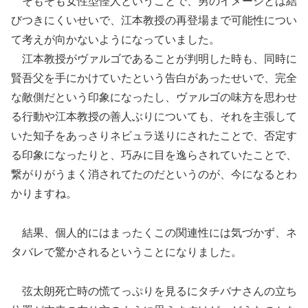
そもそも女性型怪人ということで、男のイメージとは結
びつきにくいせいで、江本教授の再登場まで可能性につい
て考えが向かないようになっていました。
江本教授がヴァルゴであることが判明した時も、同時に
賢吾父を手にかけていたという告白があったせいで、完全
な敵側だという印象になったし、ヴァルゴの味方を思わせ
る行動や江本教授の善人ぶりについても、それを主張して
いた知子をあっさりネビュラ送りにされたことで、否定す
る印象になったりと、巧みに目を逸らされていたことで、
繋がりがうまく消されてたのだというのが、今になるとわ
かりますね。
結果、個人的にはまったくこの関連性には気づかず、ネ
タバレで驚かされるということになりました。
弦太朗死亡時の慌てっぷりを見るにタチバナさんの立ち