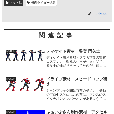
ドット絵
仮面ライダー鎧武
maskedo
関連記事
ディケイド素材：警官 門矢士
MUGEN
ディケイド勝利素材・クウガ世界の警官
コスプレ。 敬礼の仕方がヘタクソで、
変な手の曲がり方をしてたのが、個人的
には印象に残っていて、再現しようとは
してみたんですが、なんかうまくいか
ず、普通の感じになってしまいまし
ドライブ素材 スピードロップ構
MUGEN
た。 セリフの長さに比べて動き...
え
ジャンプキック開始直前の構え。 発動
のプロセス的にはこの前に、ブレスのス
イッチオンとレバーオンがあるようです
が、今回は省略。 これ以外にもスピー
ドロップは、とりあえずそれっぽい動き
をすること再現するのを優先する過程
ふぁいぶさん制作素材 アクセル
MUGEN