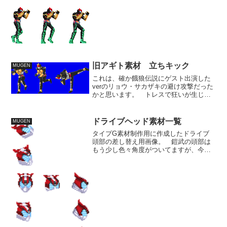
素材は、最近のドット絵に置いてま
す。 個々の素材で目立った違和感は無
いと思うんですが、動かしたのを見ると
なんとなく均等な感じになっ...
旧アギト素材 立ちキック
MUGEN
これは、確か餓狼伝説にゲスト出演した
verのリョウ・サカザキの避け攻撃だった
かと思います。 トレスで狂いが生じや
すいのは、ゆったりとした服を着たキャ
ラの場合、体のラインがどう出るかわか
りにくいという点でした。 なにせライ
ドライブヘッド素材一覧
MUGEN
ダーは装甲部分以外は...
タイプG素材制作用に作成したドライブ
頭部の差し替え用画像。 鎧武の頭部は
もう少し色々角度がついてますが、今回
のものは差し替え用の急ごしらえのもの
なので、不自然にならない程度に角度の
合うものは無理やり統合しているのでこ
の程度ですましています。...