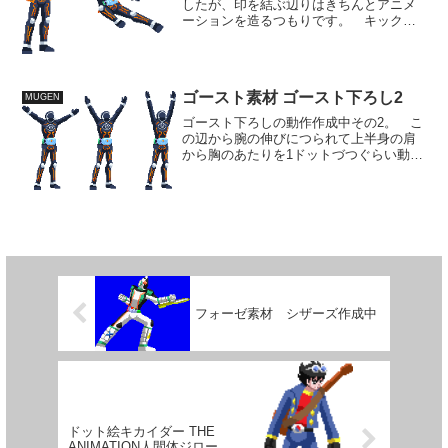
したが、印を結ぶ辺りはきちんとアニメ
ーションを造るつもりです。 キック自
体は例によって例の動き。 ゴーストの
イメージらしく手の形は幽霊の構えによ
うにしてみました。 今回練る暇はな
かったんですが、第一話で...
ゴースト素材 ゴースト下ろし2
MUGEN
ゴースト下ろしの動作作成中その2。 こ
の辺から腕の伸びにつられて上半身の肩
から胸のあたりを1ドットづつぐらい動か
していきます。 かなり腕を真上まであ
げるので、顔の角度も少し上げたほうが
いいかも。 ただかなり微妙な調整にな
るので、一連の動きを...
フォーゼ素材 シザーズ作成中
ドット絵キカイダー THE
ANIMATION人間体ジロー