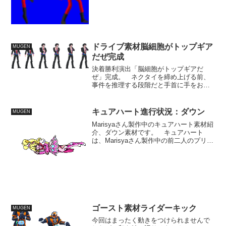
るということで演出増やせないかと考え
てます。 ただ、意外に短...
ドライブ素材脳細胞がトップギア
MUGEN
だぜ完成
決着勝利演出「脳細胞がトップギアだ
ぜ」完成。 ネクタイを締め上げる前、
事件を推理する段階だと手首に手をおい
て考え事などする様子も見られたので、
その部分も造りました。 いよいよ後1周
間となりましたね。 今週は造った素材
キュアハート進行状況：ダウン
MUGEN
をまとめつつ調整を行って...
Marisyaさん製作中のキュアハート素材紹
介、ダウン素材です。 キュアハート
は、Marisyaさん製作中の前二人のプリキ
ュアより、つぶった時の目が大きいです
ね。 中間色を置いて、目を大きく描い
ているようです。 Marisyaさん製作のプ
リ...
ゴースト素材ライダーキック
MUGEN
今回はまったく動きをつけられませんで