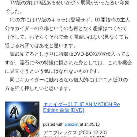
TV版の方は13話あるせいか少々展開がかったるい印象
でした。
01の方にはTV版のキャラは登場せず、01開始時の主人
公キカイダーの立場というのも何となく想像はつくので
（そして、おそらくそれで全く間違いはない)見なくても
通じる内容ではあると思います。
鎧武見てるとしきりに特撮版DVD-BOXの宣伝入ってま
すが、流石に今の特撮に慣された身としては、これを機会
に見直そうという気にはなれないものです。
同じキカイダーに触れるなら個人的にはアニメ版01の
方を強く押したいと思います。
キカイダー01 THE ANIMATION Re
Edition 前編 [DVD]
posted with
amazlet
at 14.05.13
アニプレックス (2006-12-20)