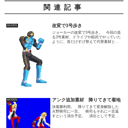
関連記事
改変で3号歩き
MUGEN
ジョーカーの改変で3号歩き。 今回の造
る3号素材、ドライブや鎧武でやっていた
ように、首だけすげ替えて代替素材とい
う形にはしませんが、このぐらいの大雑
把さの素材は多くなると思います。 パ
ーツの細かい形状の描き込みは省略し
て、多少の整合性のなさ...
アンク追加素材 降りてきて着地
MUGEN
決着勝利用。 降りてきて変身解除した
火野映司に一言。 映司もそれに一言返
すという演出予定。 演出として予定し
ているやりとりはひとつ決まってるんで
すが、アクションは共用で会話だけ変え