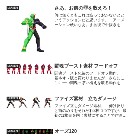
さあ、お前の罪を数えろ！
MUGEN
何は無くともこれは造っておかないとと
いうアクションだと思います。 アニメ
ーション硬いなあ。まあ後で中抜きを付
け足せば見栄え良くなるさ。 こういう
考えで作業を置いた場合、大概放置っぱ
なしになるもんです・・・ 日曜にＷを
お披露目するには、休みが...
闘魂ブースト素材 フードオフ
MUGEN
闘魂ブースト化後のフードオフ動作。
基本オレ版と変わりませんが、さらにこ
こに一つ闘魂っぽい構えを取る動作を加
える予定。 後は闘魂の演出らしい炎が
身を包むようなエフェクトを作成して加
えたいと思います。 今日明日中には仕
ファイズ素材 立ちダメージ
MUGEN
上げねば。
ファイズ立ちダメージ素材。 仰け反り
と前のめりをそれぞれ2枚づつですが、最
初の1枚目を同じ素材にすることで作画効
率を上げらないかと試してみたんです
が、結果態勢が似たような形になって見
栄え的に面白く無い形となりました。
オーズ120
MUGEN