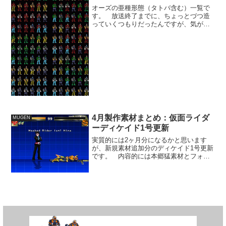
現状では1枚目から別素...
オーズの亜種形態（タトバ含む）一覧で
す。 放送終了までに、ちょっとづつ造
っていくつもりだったんですが、気がつ
けば何時の間にやらもう終了月。 ちん
たらやってたら造らず終わりそうだった
ので、残りは一挙に仕上げました。 組
み合わせは多分間違ってな...
4月製作素材まとめ：仮面ライダ
MUGEN
ーディケイド1号更新
実質的には2ヶ月分になるかと思います
が、新規素材追加分のディケイド1号更新
です。 内容的には本郷猛素材とフォー
ゼ素材の追加となります対平成ライダー
勝利イントロと対汎用本郷猛变身イント
ロ追加とりあえず動きだけ追加。エフェ
クト系を付け足して演出...