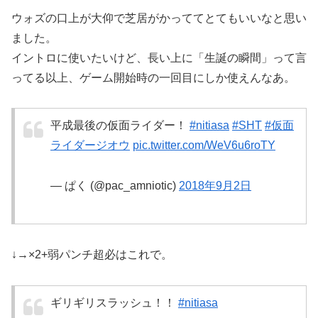
ウォズの口上が大仰で芝居がかっててとてもいいなと思い
ました。
イントロに使いたいけど、長い上に「生誕の瞬間」って言
ってる以上、ゲーム開始時の一回目にしか使えんなあ。
平成最後の仮面ライダー！
#nitiasa
#SHT
#仮面
ライダージオウ
pic.twitter.com/WeV6u6roTY
— ぱく (@pac_amniotic)
2018年9月2日
↓→×2+弱パンチ超必はこれで。
ギリギリスラッシュ！！
#nitiasa