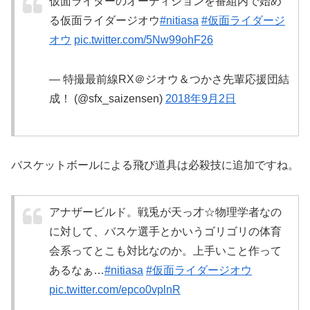
仮面ライダーのオーディションを番組内で始め
る仮面ライダージオウ
#nitiasa
#仮面ライダージ
オウ
pic.twitter.com/5Nw99ohF26
— 特撮最前線RX＠ジオウ＆つかさ先輩応援団結
成！ (@sfx_saizensen)
2018年9月2日
バスケットボールによる飛び道具は必殺技に追加ですね。
アナザービルド。戦兎が天っ才☆物理学者なの
に対して、バスケ選手とかいうゴリゴリの体育
会系ってとこも対比なのか。上手いこと作って
あるなぁ…
#nitiasa
#仮面ライダージオウ
pic.twitter.com/epco0vplnR