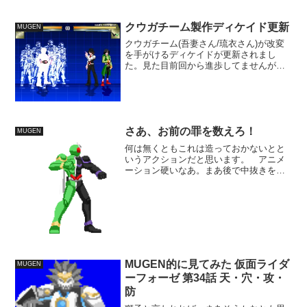
クウガチーム製作ディケイド更新
MUGEN
クウガチーム(吾妻さん/琉衣さん)が改変
を手がけるディケイドが更新されまし
た。見た目前回から進歩してませんが、
細かいトコを相当数いじってます。判定
の類とか発生持続硬直は後回しになって
るので、まだまだ未完成。 とのこ
と。 さて、更新内容記載の...
さあ、お前の罪を数えろ！
MUGEN
何は無くともこれは造っておかないとと
いうアクションだと思います。 アニメ
ーション硬いなあ。まあ後で中抜きを付
け足せば見栄え良くなるさ。 こういう
考えで作業を置いた場合、大概放置っぱ
なしになるもんです・・・ 日曜にＷを
お披露目するには、休みが...
MUGEN的に見てみた 仮面ライダ
MUGEN
ーフォーゼ 第34話 天・穴・攻・
防