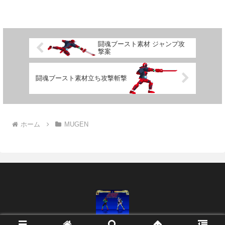
闘魂ブースト素材 ジャンプ攻
撃案
闘魂ブースト素材立ち攻撃斬撃
ホーム
MUGEN
© 2010 桝久堂(ますくどう).