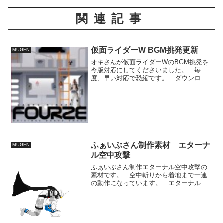
関連記事
仮面ライダーW BGM挑発更新
MUGEN
オキさんが仮面ライダーWのBGM挑発を
今版対応にしてくださいました。 毎
度、早い対応で恐縮です。 ダウンロー
ドはこちらより。仮面ライダーフォーゼ
オリジナルサウンドトラックposted with
amazlet at 12.03.20鳴瀬シ...
ふぁいぶさん制作素材 エターナ
MUGEN
ル空中攻撃
ふぁいぶさん制作エターナル空中攻撃の
素材です。 空中斬りから着地まで一連
の動作になっています。 エターナルエ
ッジ自体が短剣の武器なのでそのままで
はリーチが短いと思いますが、劇中でも
オーラを纏わせて攻撃範囲を広めていた
ので、エフェクトを重ねて...