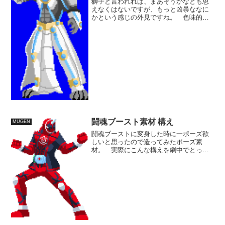
獅子と言われれば、まあそうかなとも思
えなくはないですが、もっと凶暴ななに
かという感じの外見ですね。 色味的が
白黒なのも、そういうイメージから遠ざ
けるようにしてるのかもしれません。
レオさん強ええな。さすが第1話に登場し
ながら、いままで出て...
闘魂ブースト素材 構え
MUGEN
闘魂ブーストに変身した時に一ポーズ欲
しいと思ったので造ってみたポーズ素
材。 実際にこんな構えを劇中でとった
ことはないのですがこういう力強い構え
が似合うし、変身完了後の切り替わりが
欲しかったので、あえて挟んでみまし
た。