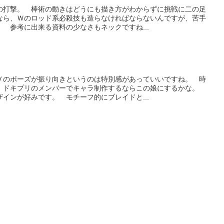
の打撃。 棒術の動きはどうにも描き方がわからずに挑戦に二の足
なら、Ｗのロッド系必殺技も造らなければならないんですが、苦手
 参考に出来る資料の少なさもネックですね...
メのポーズが振り向きというのは特別感があっていいですね。 時
、ドキプリのメンバーでキャラ制作するならこの娘にするかな。
インが好みです。 モチーフ的にブレイドと...