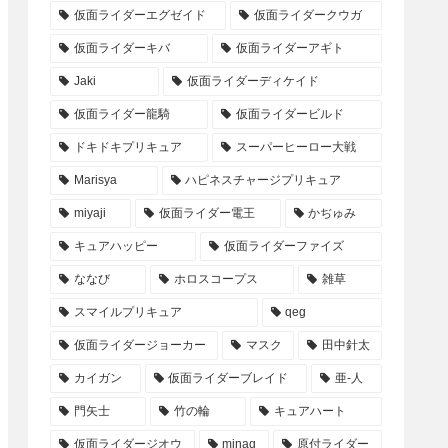
仮面ライダーエグゼイド
仮面ライダークウガ
仮面ライダーキバ
仮面ライダーアギト
Jaki
仮面ライダーディケイド
仮面ライダー龍騎
仮面ライダービルド
ドキドキプリキュア
スーパーヒーロー大戦
Marisya
ハピネスチャージプリキュア
miyaji
仮面ライダー電王
かぢゅみ
キュアハッピー
仮面ライダーファイズ
ななび
ホロスコープス
雑草
スマイルプリキュア
qeg
仮面ライダージョーカー
マスク
田中針太
カイガン
仮面ライダーブレイド
亜-人
門矢士
竹の輪
キュアハート
仮面ライダージオウ
minag
原付ライダー