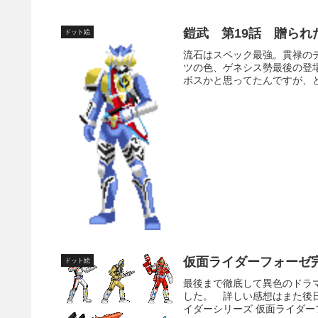
鎧武 第19話 贈られ
ドット絵
流石はスペック最強。貫禄の
ツの色、ゲネシス勢最後の登
ボスかと思ってたんですが、ど
仮面ライダーフォーゼ
ドット絵
最後まで徹底して異色のドラ
した。 詳しい感想はまた後
イダーシリーズ 仮面ライダーフ