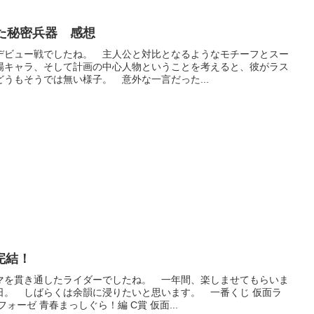
た秘密兵器 感想
デビュー戦でしたね。 主人公と対比となるようなモチーフとスー
場キャラ、そして計画の中心人物ということを考えると、彼がラス
うもそうでは無い様子。 意外な一言だった...
完結！
マを貫き通したライダーでしたね。 一年間、楽しませてもらいま
日。 しばらくは余韻に浸りたいと思います。 一番くじ 仮面ラ
ォーゼ 青春まっしぐら！編 C賞 仮面...