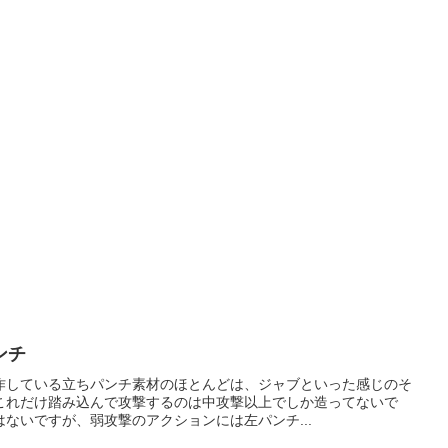
ンチ
作している立ちパンチ素材のほとんどは、ジャブといった感じのそ
これだけ踏み込んで攻撃するのは中攻撃以上でしか造ってないで
ないですが、弱攻撃のアクションには左パンチ...