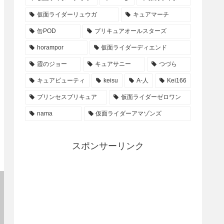
仮面ライダーリュウガ
キュアマーチ
缶POD
プリキュアオールスターズ
horampor
仮面ライダーディエンド
霞のジョー
キュアサニー
つづら
キュアビューティ
keisu
A-人
Kei166
プリンセスプリキュア
仮面ライダーゼロワン
nama
仮面ライダーアマゾンズ
スポンサーリンク