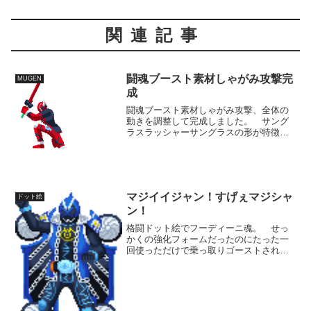
関連記事
闘魂ブースト素材しゃがみ攻撃完
MUGEN
成
闘魂ブースト素材しゃがみ攻撃、全体の
動きを調整して完成しました。 サング
ラスラッシャーサングラスの形が特徴的
な武器なのに、右手で普通に使わせると
グラサンの部分が見えず、どうにも地
味。 今回造る素材としてはこの素材ぐ
らいでしか見せられてません...
マジイイジャン！すげぇマジシャ
ドット絵
ン！
格闘ドット絵でフーディーニ魂。 せっ
かくの強化フォームだったのにたった一
回使っただけで乗っ取りゴーストされた
せいで全然活躍してませんね。 3月登場
のグレイトフル魂は15個のアイコンを統
合したフォームのようなので、それまで
にもう一回ぐらい単独...