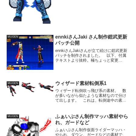
ennkiさんJaki さん制作鎧武更新
MUGEN
パッチ公開
ennkiさんJakiさんが立て続けに鎧武更新
パッチを制作されました。 以下、付属
テキストより抜粋。極ちょっと変更
版 改変者 Jaki・変更点 極時のzの
アームズウェポン射撃の性能変更。5zz、
6zz、4z、空中zzを変更・追加。AI未...
ウィザード素材転倒系1
MUGEN
ウィザード転倒吹っ飛び系の素材。 数
が多いながら似たような素材なので分け
て出します。 これは、転倒途中の素
材。 コートのはためきとか必要そうな
状況ですが、下手につけるとバウンドや
滞空時間のからみで不自然になりかねな
ふぁいぶさん制作マッハ素材やら
MUGEN
いので、いじるのはやめてお...
れ、ガードなど
ふぁいぶさん制作仮面ライダーマッハ・
やられ、ダウン、ガードなどの素材で