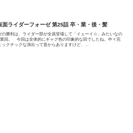
仮面ライダーフォーゼ 第25話 卒・業・後・髪
ゼの勝利は、ライダー部が全員登場して「イェーイ☆」みたいなの
卒業回。 今回は全体的にギャグ色の印象的な回でしたね。中々完
ックチックな演出って昔からありますけど、...