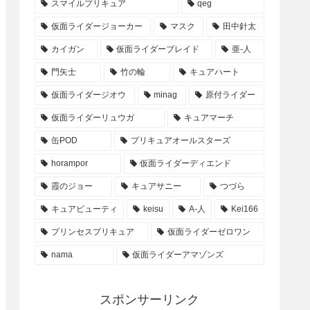
スマイルプリキュア
qeg
仮面ライダージョーカー
マスク
田中針太
カイガン
仮面ライダーブレイド
亜-人
門矢士
竹の輪
キュアハート
仮面ライダージオウ
minag
原付ライダー
仮面ライダーリュウガ
キュアマーチ
缶POD
プリキュアオールスターズ
horampor
仮面ライダーディエンド
霞のジョー
キュアサニー
つづら
キュアビューティ
keisu
A-人
Kei166
プリンセスプリキュア
仮面ライダーゼロワン
nama
仮面ライダーアマゾンズ
スポンサーリンク