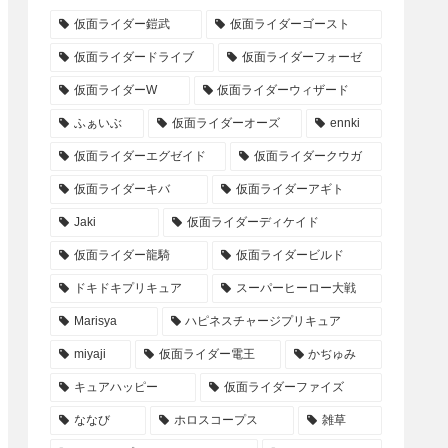
仮面ライダー鎧武
仮面ライダーゴースト
仮面ライダードライブ
仮面ライダーフォーゼ
仮面ライダーW
仮面ライダーウィザード
ふぁいぶ
仮面ライダーオーズ
ennki
仮面ライダーエグゼイド
仮面ライダークウガ
仮面ライダーキバ
仮面ライダーアギト
Jaki
仮面ライダーディケイド
仮面ライダー龍騎
仮面ライダービルド
ドキドキプリキュア
スーパーヒーロー大戦
Marisya
ハピネスチャージプリキュア
miyaji
仮面ライダー電王
かぢゅみ
キュアハッピー
仮面ライダーファイズ
ななび
ホロスコープス
雑草