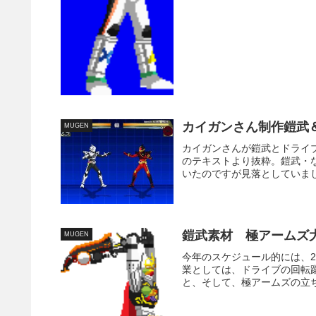
カイガンさん制作鎧武
MUGEN
カイガンさんが鎧武とドライ
のテキストより抜粋。鎧武・
いたのですが見落としていまし
鎧武素材 極アームズ
MUGEN
今年のスケジュール的には、
業としては、ドライブの回転
と、そして、極アームズの立ち