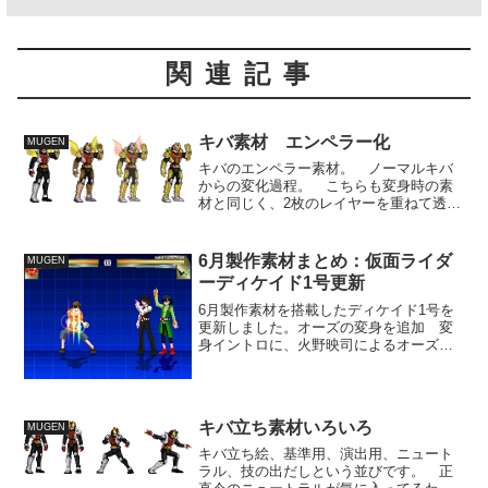
関連記事
キバ素材 エンペラー化
MUGEN
キバのエンペラー素材。 ノーマルキバ
からの変化過程。 こちらも変身時の素
材と同じく、2枚のレイヤーを重ねて透明
度を入れ替えることで徐々に変化してる
ような素材としてます。 エフェクトと
して原作のような金色のコウモリ群が飛
6月製作素材まとめ：仮面ライダ
MUGEN
び込むようなもの重ねた...
ーディケイド1号更新
6月製作素材を搭載したディケイド1号を
更新しました。オーズの変身を追加 変
身イントロに、火野映司によるオーズ変
身動作を追加しました。 変身時のエフ
ェクトについては現在、製作依頼中。使
用しているものも暫定版です。 量も多
く動きも複雑なので、完...
キバ立ち素材いろいろ
MUGEN
キバ立ち絵、基準用、演出用、ニュート
ラル、技の出だしという並びです。 正