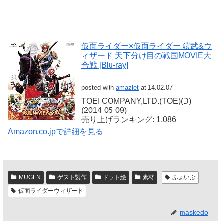
仮面ライダー×仮面ライダー 鎧武&ウ
ィザード 天下分け目の戦国MOVIE大
合戦 [Blu-ray]
posted with
amazlet
at 14.02.07
TOEI COMPANY,LTD.(TOE)(D)
(2014-05-09)
売り上げランキング: 1,086
Amazon.co.jpで詳細を見る
MUGEN
ゲスト製作
ドット絵
素材
ふぁいぶ
仮面ライダーウィザード
maskedo