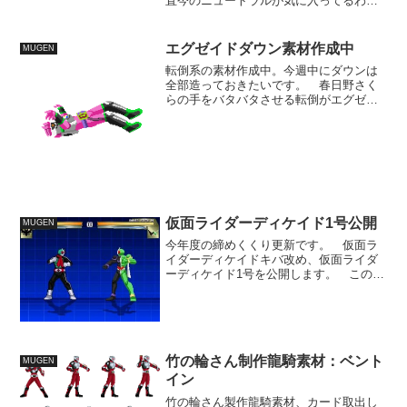
直今のニュートラルが気に入ってるわけ
ではないんですが、これというイメージ
もできてないので直す所までは至ってま
せん。 右端の構えは劇中でも両手を
エグゼイドダウン素材作成中
MUGEN
広げたような構えから、走...
転倒系の素材作成中。今週中にダウンは
全部造っておきたいです。 春日野さく
らの手をバタバタさせる転倒がエグゼイ
ドのキャラに合うと思い採用。 ダウン
までの流れができてないのでひっくり返
しの方に繋げた動きにしてますが、ちょ
っと足が巨大化してるかも...
仮面ライダーディケイド1号公開
MUGEN
今年度の締めくくり更新です。 仮面ラ
イダーディケイドキバ改め、仮面ライダ
ーディケイド1号を公開します。 このキ
ャラクターは、ディケイドキバと同じコ
ンセプトの「ディケイドがその特殊能力
によって、他のライダーの姿を借りて闘
っている」というキャラ...
竹の輪さん制作龍騎素材：ベント
MUGEN
イン
竹の輪さん製作龍騎素材、カード取出し