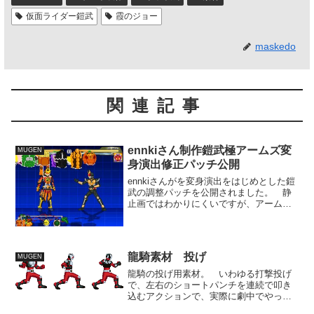
仮面ライダー鎧武
霞のジョー
maskedo
関連記事
ennkiさん制作鎧武極アームズ変
MUGEN
身演出修正パッチ公開
ennkiさんがを変身演出をはじめとした鎧
武の調整パッチを公開されました。 静
止画ではわかりにくいですが、アームズ
回転の流れをパラパラ漫画形式から実際
に円を描いて流れているよう見える形に
変更されています。 環境によっては処
理が重く場合がある...
龍騎素材 投げ
MUGEN
龍騎の投げ用素材。 いわゆる打撃投げ
で、左右のショートパンチを連続で叩き
込むアクションで、実際に劇中でやって
たものだったと思います。 かなり雑な