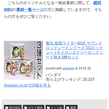
こちらのオリジナルとなる一枚絵素材に関して、
鎧武
WIKI
の
素材一覧ページ
の方に掲載していますので、そち
らの方もぜひご覧ください。
食玩 仮面ライダー鎧武 サウンド
ロックシードシリーズ SGロック
シード4 メロンエナジーロックシ
ード抜き3種セット
posted with
amazlet
at 14.02.16
バンダイ
売り上げランキング: 20,157
Amazon.co.jpで詳細を見る
MUGEN
ゲスト製作
ドット絵
素材