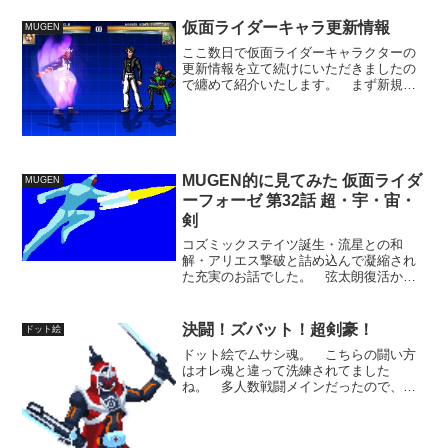
攻撃で殺陣の中でしか成立しないような
攻撃でしたが、龍騎の素人っぽい闘い方
仮面ライダーキャラ更新情報
MUGEN
とは雰囲気が合っていたの...
ここ数日で仮面ライダーキャラクターの
更新情報を立て続けにいただきましたの
で纏めて紹介いたします。 まず新規公
開キャラになります、貝殻さん制作改変
版響鬼。 桝久堂制作響鬼に演出・シス
テムエフェクトなどの新規要素を加えて
アレンジを施したキャラク...
MUGEN的に見てみた 仮面ライダ
MUGEN
ーフォーゼ 第32話 超・宇・宙・
剣
コズミックステイツ誕生・流星との和
解・アリエス撃破と詰め込んで凝縮され
た充実のお話でした。 弦太朗復活か
ら、流星を助けてOPバックでの生身のア
クション、コズミックステイツへの変
身、アリエス撃破に至る盛り上がりは尋
決闘！ズバット！超剣豪！
ドット絵
常じゃなかったですね。 じわ...
ドット絵でムサシ魂。 こちらの闘い方
はオレ魂と違って洗練されてました
ね。 多人数戦闘メインだったので、剣
の動きはわかりにくかったですが、両刀
でガシガシと斬りつけていく手数で攻め
る戦いかたのようにも見えました。 超