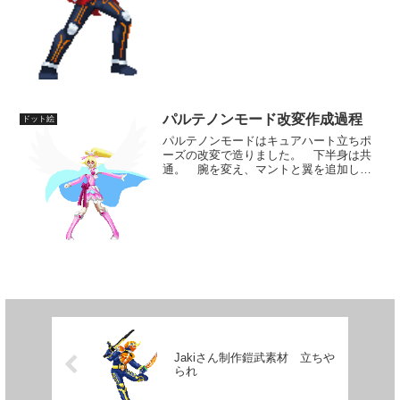
必は相手の攻撃を受け流しなが...
パルテノンモード改変作成過程
ドット絵
パルテノンモードはキュアハート立ちポ
ーズの改変で造りました。 下半身は共
通。 腕を変え、マントと翼を追加し、
リボンや髪などのパーツを動かして最後
に色を全体的に明るくします。 羽の形
はアップだと全体像が写ってないので結
構適当。 また、小物など...
Jakiさん制作鎧武素材 立ちや
られ