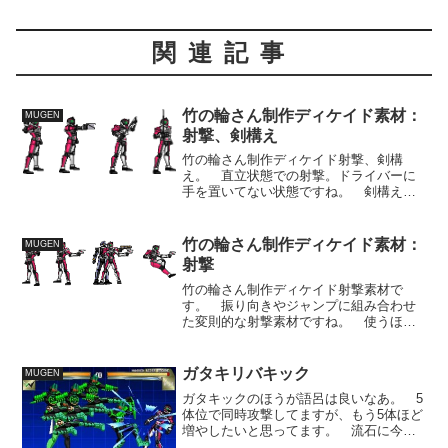
関連記事
竹の輪さん制作ディケイド素材：
MUGEN
射撃、剣構え
竹の輪さん制作ディケイド射撃、剣構
え。 直立状態での射撃。ドライバーに
手を置いてない状態ですね。 剣構えは
少し動かして、ディケイド特有の掌で剣
を研ぐ所とか造れそうです。
竹の輪さん制作ディケイド素材：
MUGEN
射撃
竹の輪さん制作ディケイド射撃素材で
す。 振り向きやジャンプに組み合わせ
た変則的な射撃素材ですね。 使うほう
の工夫でいろいろできそうです。
ガタキリバキック
MUGEN
ガタキックのほうが語呂は良いなあ。 5
体位で同時攻撃してますが、もう5体ほど
増やしたいと思ってます。 流石に今週
末ぐらいには更新したいところです。