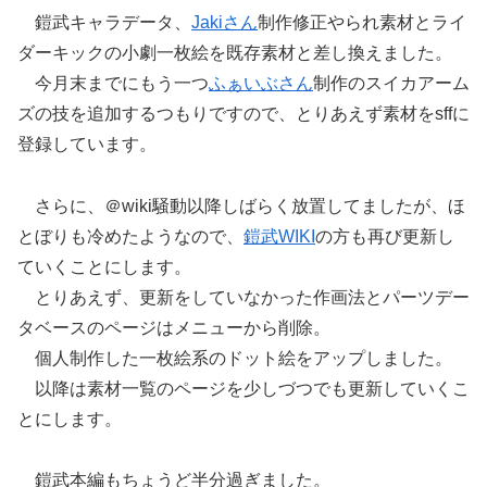
鎧武キャラデータ、
Jakiさん
制作修正やられ素材とライ
ダーキックの小劇一枚絵を既存素材と差し換えました。
今月末までにもう一つ
ふぁいぶさん
制作のスイカアーム
ズの技を追加するつもりですので、とりあえず素材をsffに
登録しています。
さらに、＠wiki騒動以降しばらく放置してましたが、ほ
とぼりも冷めたようなので、
鎧武WIKI
の方も再び更新し
ていくことにします。
とりあえず、更新をしていなかった作画法とパーツデー
タベースのページはメニューから削除。
個人制作した一枚絵系のドット絵をアップしました。
以降は素材一覧のページを少しづつでも更新していくこ
とにします。
鎧武本編もちょうど半分過ぎました。