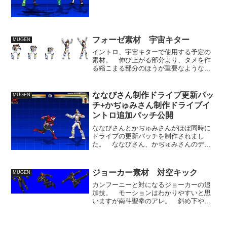
スーパーヒーロー大戦に記念更新をする
となると、素材製作と調整に１月はどう
してもかかるから、今...
フォーゼ素材 宇宙キター
MUGEN
イントロ、宇宙キターで使用する予定の
素材。 伸び上がる部分より、タメを作
る縮こまる部分のほうが重要なような気
がしたので、そちらの枚数の方を多めに
しました。 伸び上がりにはもう少し躍
動感をつけらたい気もしますが、ブラー
ななびさん制作ドライブ更新パッ
MUGEN
か何かを挟んだほうがいい...
チ+かぢゅみさん制作ドライブイ
ントロ追加パッチ公開
ななびさんとかぢゅみさんがほぼ同時に
ドライブの更新パッチを制作されまし
た。 ななびさん、かぢゅみさんのデー
タ順で同時に適用が可能です。 ななび
さん制作のパッチは、ドライブのダッシ
ュ素材を独自素材に差し替え、代わりに
ジョーカー素材 対空キック
MUGEN
前ダッシュモーションは無敵...
カンフーニーと対になるジョーカーの追
加技。 モーションはわかりやすいと思
いますが南斗聖拳のアレ。 斜め下や真
横に飛ぶライダーキックは様々造ってき
ましたが、対空技に想定したライダーキ
ックは作ったことなかったです。 自分