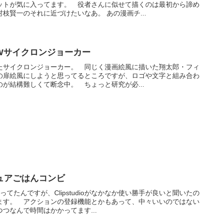
ットが気に入ってます。 役者さんに似せて描くのは最初から諦め
枝賢一のそれに近づけたいなあ。 あの漫画チ...
Wサイクロンジョーカー
たサイクロンジョーカー。 同じく漫画絵風に描いた翔太郎・フィ
の扉絵風にしようと思ってるところですが、ロゴや文字と組み合わ
が結構難しくて断念中。 ちょっと研究が必...
ュアごはんコンビ
ってたんですが、Clipstudioがなかなか使い勝手が良いと聞いたの
ます。 アクションの登録機能とかもあって、中々いいのではない
つなんで時間はかかってます...