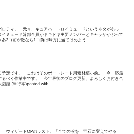
パロディ。 元々、キュアハートロイミュードというネタがあっ
ロイミュード幹部全員がドキドキ主要メンバーとキャラがかぶって
あ2コ前が敵なら1コ前は味方に当てはめよう...
る予定です。 これはそのポートレート用素材縮小前。 今一応最
するべく作業中です。 今年最後のブログ更新、よろしくお付き合
行本)posted with ...
。 ウィザードOPのラスト、「全ての涙を 宝石に変えてやる