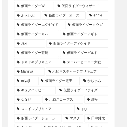
仮面ライダーW
仮面ライダーウィザード
ふぁいぶ
仮面ライダーオーズ
ennki
仮面ライダーエグゼイド
仮面ライダークウガ
仮面ライダーキバ
仮面ライダーアギト
Jaki
仮面ライダーディケイド
仮面ライダー龍騎
仮面ライダービルド
ドキドキプリキュア
スーパーヒーロー大戦
Marisya
ハピネスチャージプリキュア
miyaji
仮面ライダー電王
かぢゅみ
キュアハッピー
仮面ライダーファイズ
ななび
ホロスコープス
雑草
スマイルプリキュア
qeg
仮面ライダージョーカー
マスク
田中針太