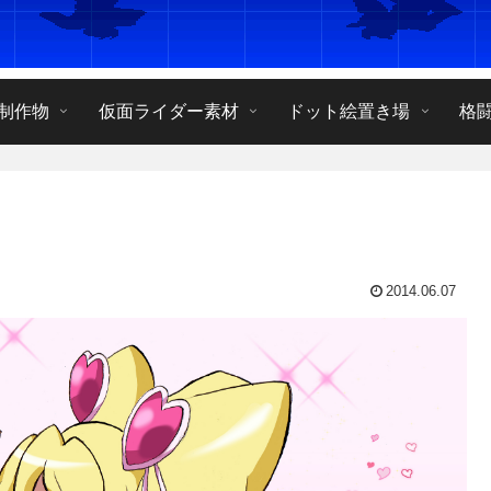
制作物
仮面ライダー素材
ドット絵置き場
格
2014.06.07