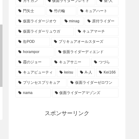
カイガン
仮面ライダーブレイド
亜-人
門矢士
竹の輪
キュアハート
仮面ライダージオウ
minag
原付ライダー
仮面ライダーリュウガ
キュアマーチ
缶POD
プリキュアオールスターズ
horampor
仮面ライダーディエンド
霞のジョー
キュアサニー
つづら
キュアビューティ
keisu
A-人
Kei166
プリンセスプリキュア
仮面ライダーゼロワン
nama
仮面ライダーアマゾンズ
スポンサーリンク