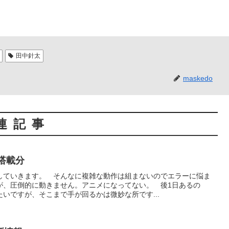
田中針太
maskedo
連記事
版搭載分
していきます。 そんなに複雑な動作は組まないのでエラーに悩ま
が、圧倒的に動きません。アニメになってない。 後1日あるの
いですが、そこまで手が回るかは微妙な所です...