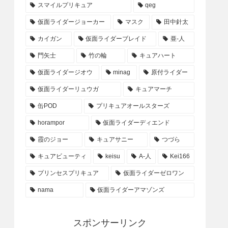
スマイルプリキュア
qeg
仮面ライダージョーカー
マスク
田中針太
カイガン
仮面ライダーブレイド
亜-人
門矢士
竹の輪
キュアハート
仮面ライダージオウ
minag
原付ライダー
仮面ライダーリュウガ
キュアマーチ
缶POD
プリキュアオールスターズ
horampor
仮面ライダーディエンド
霞のジョー
キュアサニー
つづら
キュアビューティ
keisu
A-人
Kei166
プリンセスプリキュア
仮面ライダーゼロワン
nama
仮面ライダーアマゾンズ
スポンサーリンク