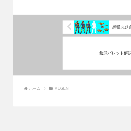
黒猫丸彡
鎧武パレット解
ホーム
MUGEN