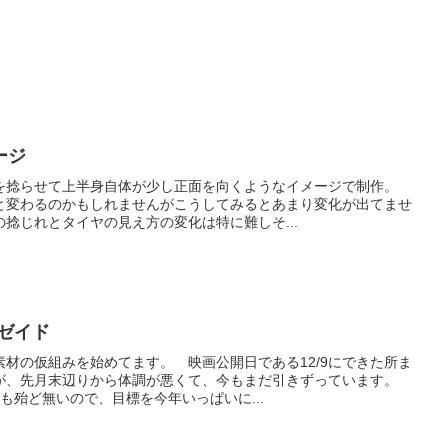
ージ
を捻らせて上半身自体が少し正面を向くようなイメージで制作。
と変わるのかもしれませんがこうしてみるとあまり変化が出てませ
捻じれとタイヤの見え方の変化は特に難しそ...
グゼイド
材の仮組みを始めてます。 映画公開日である12/9にできた所ま
が、先月末辺りから体調が悪くて、今もまだ引きずっています。
も殆ど無いので、目標を今年いっぱいに...