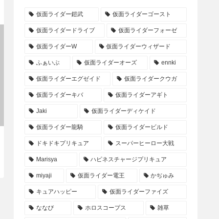
仮面ライダー鎧武
仮面ライダーゴースト
仮面ライダードライブ
仮面ライダーフォーゼ
仮面ライダーW
仮面ライダーウィザード
ふぁいぶ
仮面ライダーオーズ
ennki
仮面ライダーエグゼイド
仮面ライダークウガ
仮面ライダーキバ
仮面ライダーアギト
Jaki
仮面ライダーディケイド
仮面ライダー龍騎
仮面ライダービルド
ドキドキプリキュア
スーパーヒーロー大戦
Marisya
ハピネスチャージプリキュア
miyaji
仮面ライダー電王
かぢゅみ
キュアハッピー
仮面ライダーファイズ
ななび
ホロスコープス
雑草