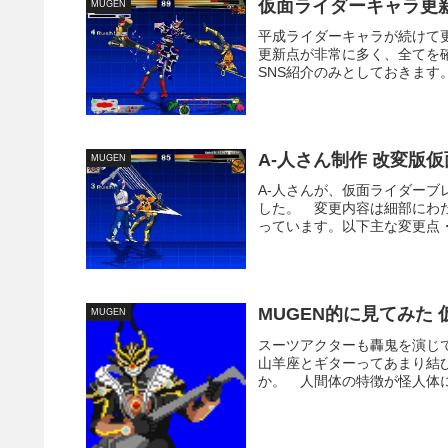
仮面ライダーキャラ更
MUGEN
平成ライダーキャラが続けて
更新点が非常に多く、全てを
SNS紹介のみとしておきます
A-人さん制作 改変版
MUGEN
A-人さんが、仮面ライダー
した。 変更内容は細部にわ
っています。以下主な変更点・
MUGEN的に見てみた 
MUGEN
スーツアクターも轟鬼を演じ
山羊座とギターってあまり結
か。 人間体の特徴が怪人体に