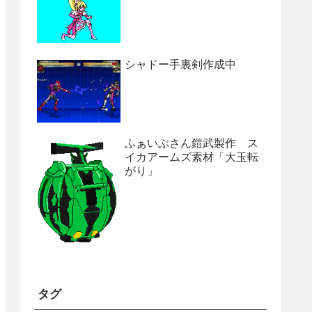
シャドー手裏剣作成中
ふぁいぶさん鎧武製作 ス
イカアームズ素材「大玉転
がり」
タグ