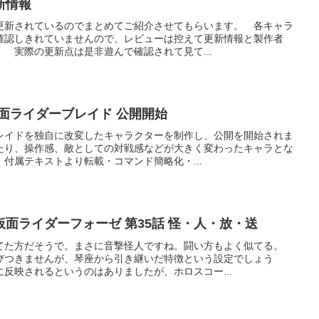
新情報
更新されているのでまとめてご紹介させてもらいます。 各キャラ
確認しきれていませんので、レビューは控えて更新情報と製作者
。 実際の更新点は是非遊んで確認されて見て...
仮面ライダーブレイド 公開開始
ブレイドを独自に改変したキャラクターを制作し、公開を開始されま
たり、操作感、敵としての対戦感などが大きく変わったキャラとな
付属テキストより転載・コマンド簡略化・...
仮面ライダーフォーゼ 第35話 怪・人・放・送
てた方だそうで。まさに音撃怪人ですね。闘い方もよく似てる。
びつきませんが、琴座から引き継いだ特徴という設定でしょう
反映されるというのはありましたが、ホロスコー...