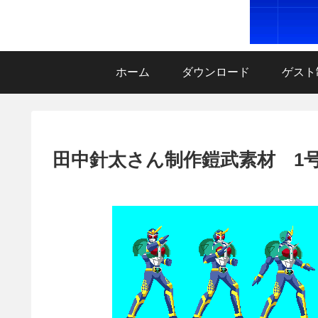
ホーム
ダウンロード
ゲスト
田中針太さん制作鎧武素材 1