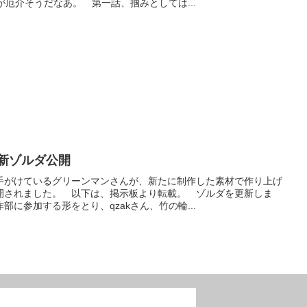
が厄介そうだなあ。 第一話、掴みとしては...
新ゾルダ公開
手がけているグリーンマンさんが、新たに制作した素材で作り上げ
開されました。 以下は、掲示板より転載。 ゾルダを更新しま
に参加する形をとり、qzakさん、竹の輪...