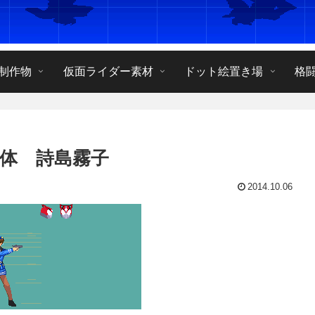
制作物
仮面ライダー素材
ドット絵置き場
格
体 詩島霧子
2014.10.06