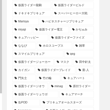
仮面ライダー龍騎
仮面ライダービルド
ドキドキプリキュア
スーパーヒーロー大戦
Marisya
ハピネスチャージプリキュア
miyaji
仮面ライダー電王
かぢゅみ
キュアハッピー
仮面ライダーファイズ
ななび
ホロスコープス
雑草
スマイルプリキュア
qeg
仮面ライダージョーカー
マスク
田中針太
カイガン
仮面ライダーブレイド
亜-人
門矢士
竹の輪
キュアハート
仮面ライダージオウ
minag
原付ライダー
仮面ライダーリュウガ
キュアマーチ
缶POD
プリキュアオールスターズ