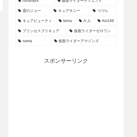
horampor
仮面ライダーディエンド
霞のジョー
キュアサニー
つづら
キュアビューティ
keisu
A-人
Kei166
プリンセスプリキュア
仮面ライダーゼロワン
nama
仮面ライダーアマゾンズ
スポンサーリンク