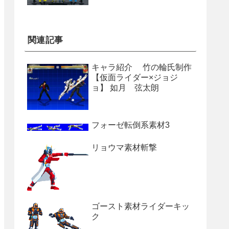
関連記事
キャラ紹介 竹の輪氏制作
【仮面ライダー×ジョジ
ョ】 如月 弦太朗
フォーゼ転倒系素材3
リョウマ素材斬撃
ゴースト素材ライダーキッ
ク