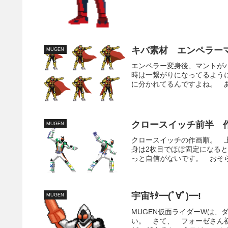
キバ素材 エンペラー
MUGEN
エンペラー変身後、マントが
時は一繋がりになってるよう
に分かれてるんですよね。 あ
クロースイッチ前半 
MUGEN
クロースイッチの作画順。 
身は2枚目でほぼ固定になる
っと自信がないです。 おそら
宇宙ｷﾀ━(ﾟ∀ﾟ)━!
MUGEN
MUGEN仮面ライダーWは
い。 さて、 フォーゼさん