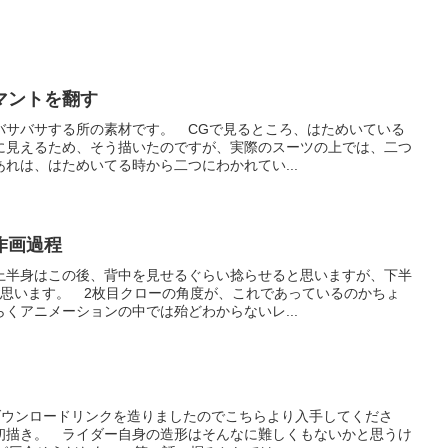
マントを翻す
バサバサする所の素材です。 CGで見るところ、はためいている
に見えるため、そう描いたのですが、実際のスーツの上では、二つ
れは、はためいてる時から二つにわかれてい...
作画過程
上半身はこの後、背中を見せるぐらい捻らせると思いますが、下半
と思います。 2枚目クローの角度が、これであっているのかちょ
くアニメーションの中では殆どわからないレ...
、ダウンロードリンクを造りましたのでこちらより入手してくださ
初描き。 ライダー自身の造形はそんなに難しくもないかと思うけ