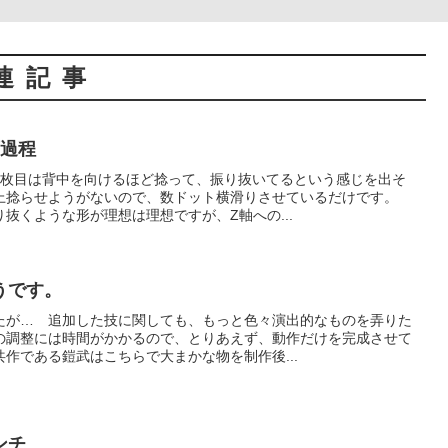
連記事
画過程
2枚目は背中を向けるほど捻って、振り抜いてるという感じを出そ
上捻らせようがないので、数ドット横滑りさせているだけです。
抜くような形が理想は理想ですが、Z軸への...
うです。
たが… 追加した技に関しても、もっと色々演出的なものを弄りた
の調整には時間がかかるので、とりあえず、動作だけを完成させて
作である鎧武はこちらで大まかな物を制作後...
ンチ