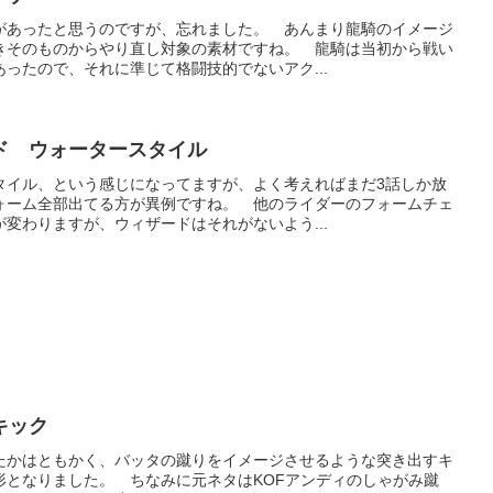
があったと思うのですが、忘れました。 あんまり龍騎のイメージ
きそのものからやり直し対象の素材ですね。 龍騎は当初から戦い
ったので、それに準じて格闘技的でないアク...
ド ウォータースタイル
タイル、という感じになってますが、よく考えればまだ3話しか放
ォーム全部出てる方が異例ですね。 他のライダーのフォームチェ
変わりますが、ウィザードはそれがないよう...
キック
たかはともかく、バッタの蹴りをイメージさせるような突き出すキ
形となりました。 ちなみに元ネタはKOFアンディのしゃがみ蹴