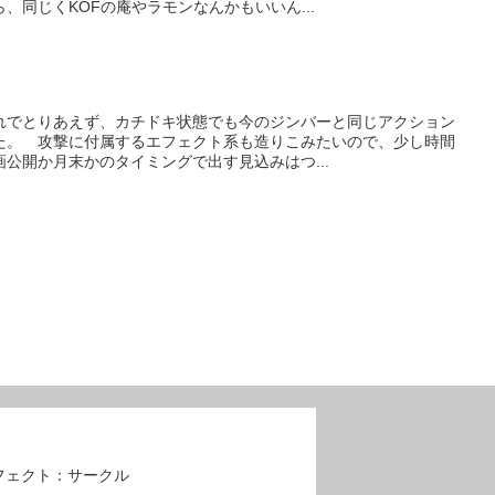
、同じくKOFの庵やラモンなんかもいいん...
れでとりあえず、カチドキ状態でも今のジンバーと同じアクション
た。 攻撃に付属するエフェクト系も造りこみたいので、少し時間
公開か月末かのタイミングで出す見込みはつ...
フェクト：サークル