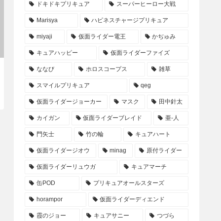
ドキドキプリキュア
スーパーヒーロー大戦
Marisya
ハピネスチャージプリキュア
miyaji
仮面ライダー電王
かぢゅみ
キュアハッピー
仮面ライダーファイズ
ななび
ホロスコープス
雑草
スマイルプリキュア
qeg
仮面ライダージョーカー
マスク
田中針太
カイガン
仮面ライダーブレイド
亜-人
門矢士
竹の輪
キュアハート
仮面ライダージオウ
minag
原付ライダー
仮面ライダーリュウガ
キュアマーチ
缶POD
プリキュアオールスターズ
horampor
仮面ライダーディエンド
霞のジョー
キュアサニー
つづら