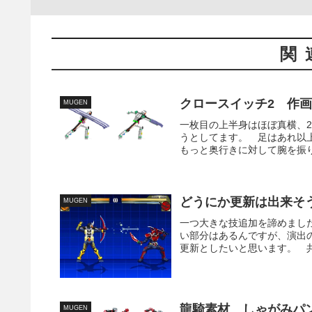
関
クロースイッチ2 作
MUGEN
一枚目の上半身はほぼ真横、
うとしてます。 足はあれ以
もっと奥行きに対して腕を振り
どうにか更新は出来そ
MUGEN
一つ大きな技追加を諦めまし
い部分はあるんですが、演出
更新としたいと思います。 共
龍騎素材 しゃがみパ
MUGEN