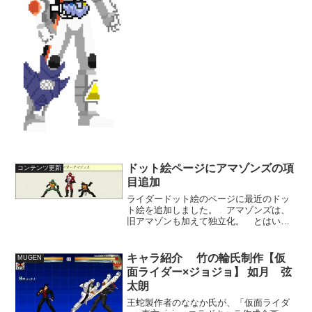
れいな消え方をするアニメーションに仕
上がっています。 透明化技といえば、
サムスピの忍...
ドット絵ページにアマゾンズの項
コンテンツ更新
目追加
ライダードット絵のページに最近のドッ
ト絵を追加しました。 アマゾンズは、
旧アマゾンも加えて独立化。 とはい
え、数が少ないんでスカスカですが、オ
メガの初期体ほか、もう1、2体はライダ
ーも出てくるんじゃないかと思うので1列
キャラ紹介 竹の輪氏制作【仮
MUGEN
分ぐらいは埋まるんじゃ...
面ライダー×ジョジョ】 如月 弦
太朗
王蛇製作者のななか氏が、「仮面ライダ