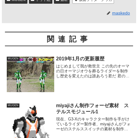
maskedo
関連記事
2019年1月の更新履歴
MUGEN
はじめまして我が救世主 この先のオーマ
の日オーマジオウを葬るライダーを制作
し歴史を変えたのは誰あろう君だ 君のキ
ャラ制作を支えるため私はここに参上し
た。 君が仮面ライダーを制作できるよう
私が導こう— 我が救世主のキャラ制作を
支える白ウォズb...
miyajiさん制作フォーゼ素材 ス
MUGEN
テルスモジュール1
現在、G3-Xのキャラクター制作を手がけ
ているライダー製作者、miyajiさんがフォ
ーゼのステルススイッチの素材を制作し
てくださいました。 見た通りかなりき