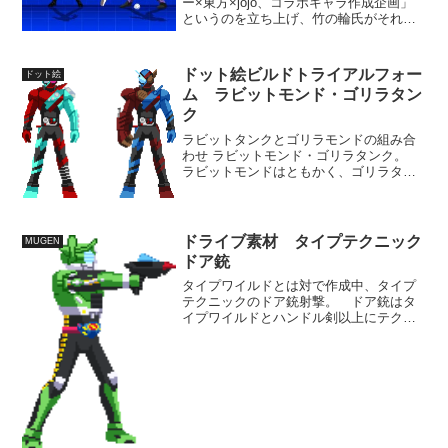
ー×東方×jojo、コラボキャラ作成企画」
というのを立ち上げ、竹の輪氏がそれに
参加して制作したキャラクター【仮面ラ
イダー×ジョジョ】 如月 弦太朗が正式
リリースされました。 キャラ性は見て
ドット絵ビルドトライアルフォー
ドット絵
の通り、スタンド...
ム ラビットモンド・ゴリラタン
ク
ラビットタンクとゴリラモンドの組み合
わせ ラビットモンド・ゴリラタンク。
ラビットモンドはともかく、ゴリラタン
クの方はラビタンよりよっぽどベストマ
ッチ感あると思うのですが。 色合いも
馴染んでるし、パワー系動物のゴリラと
頑丈そうな戦車のイメー...
ドライブ素材 タイプテクニック
MUGEN
ドア銃
タイプワイルドとは対で作成中、タイプ
テクニックのドア銃射撃。 ドア銃はタ
イプワイルドとハンドル剣以上にテクニ
ックとのセット感がある武器ですね。
精密射撃という特殊スキルのような使い
方があるからでしょう。 ゲーム的に
「精密な射撃」というのは...