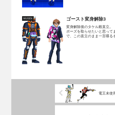
ゴースト変身解除3
MUGEN
変身解除後のタケル殿直立。
ポーズを取らせたいと思って
で、この直立のまま一言喋る
電王未使