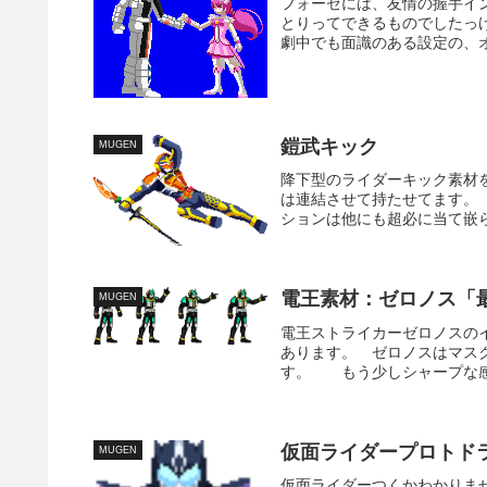
フォーゼには、友情の握手イ
とりってできるものでしたっ
劇中でも面識のある設定の、オ
鎧武キック
MUGEN
降下型のライダーキック素材
は連結させて持たせてます。
ションは他にも超必に当て嵌ら
電王素材：ゼロノス「
MUGEN
電王ストライカーゼロノスの
あります。 ゼロノスはマス
す。 もう少しシャープな感じが
仮面ライダープロトド
MUGEN
仮面ライダーつくかわかりま