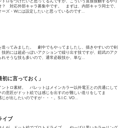
ントロをつけたいと思ってるんですが、こういう直接接触するやり
け？ 対応外部キャラ募集中です。 まずは、内部キャラ同士で、
ーズ・Wには設定したいと思っているのです...
を造ってみました。 劇中でもやってましたし、描きやすいので剣
 技的には超必っぽいアクションで繰り出す技ですが、鎧武のアク
れそうな技も多いので、通常必殺技か、単な...
最初に言っておく」
イントロ素材。 パレットはメインカラー以外電王との共通にして
クの意匠がドット絵では感じを出すのが難しい造りをしてま
出したいのですが・・・。S.I.C. VO...
ライブ
せんが、ドット絵でプロトドライブ。 やっぱり黒いカラーリング