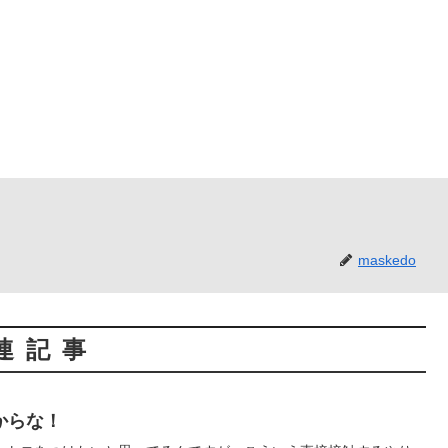
maskedo
連記事
からな！