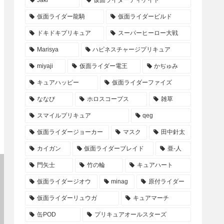
仮面ライダー龍騎
仮面ライダービルド
ドキドキプリキュア
スーパーヒーロー大戦
Marisya
ハピネスチャージプリキュア
miyaji
仮面ライダー電王
かぢゅみ
キュアハッピー
仮面ライダーファイズ
ななび
ホロスコープス
雑草
スマイルプリキュア
qeg
仮面ライダージョーカー
マスク
田中針太
カイガン
仮面ライダーブレイド
亜-人
門矢士
竹の輪
キュアハート
仮面ライダージオウ
minag
原付ライダー
仮面ライダーリュウガ
キュアマーチ
缶POD
プリキュアオールスターズ