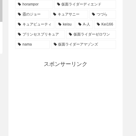
horampor
仮面ライダーディエンド
霞のジョー
キュアサニー
つづら
キュアビューティ
keisu
A-人
Kei166
プリンセスプリキュア
仮面ライダーゼロワン
nama
仮面ライダーアマゾンズ
スポンサーリンク