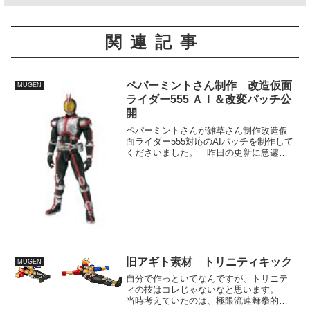
関連記事
ペパーミントさん制作 改造仮面
MUGEN
ライダー555 ＡＩ＆改変パッチ公
開
ペパーミントさんが雑草さん制作改造仮
面ライダー555対応のAIパッチを制作して
くださいました。 昨日の更新に急遽対
応してくださったようです。 AIは10段
階調整のかけられる凝った内容です。
おつかいさん制作カイザ打倒を考えてお
られるようで、...
旧アギト素材 トリニティキック
MUGEN
自分で作っといてなんですが、トリニテ
ィの技はコレじゃないなと思います。
当時考えていたのは、極限流連舞拳的な