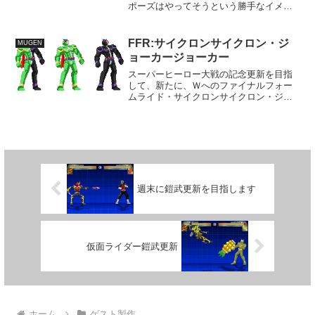
ポーズはやってそうという勝手なイメー
ジのもの。 ジークの素材に感じる違和
感は肩の位置が少し下すぎるんだろう
か？ 一枚絵で、出しただけですぐ消し
FFR:サイクロンサイクロン・ジ
MUGEN
てますが、さすがにこれらの...
ョーカージョーカー
スーパーヒーロー大戦の記念更新を目指
して、新たに、Ｗへのファイナルフォー
ムライド・サイクロンサイクロン・ジョ
ーカージョーカーを製作しようと思いま
す。 現在製作中のＷと、再び脚光を浴
びるディケイドの２人に同時に関わる更
新というと、この技ぐらい...
週末に鎧武更新を目指します
仮面ライダー鎧武更新
ホーム
ゲスト製作