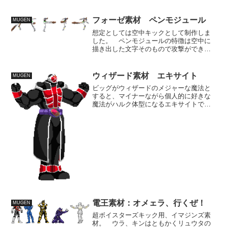
投げ判定の連続攻撃技で左右武器で切り
つけた後、最後は同時斬りつけ、もしく
はこのライダーキックに繋げるという形
フォーゼ素材 ペンモジュール
MUGEN
を目指していたんですが、...
想定としては空中キックとして制作しま
した。 ペンモジュールの特徴は空中に
描き出した文字そのもので攻撃ができる
というものですね。 アクションとして
は攻撃オブジェ設置型の必殺技向きなモ
ジュールですが、今回は通常技として使
ウィザード素材 エキサイト
MUGEN
います。 必殺技としてか...
ビッグがウィザードのメジャーな魔法と
すると、マイナーながら個人的に好きな
魔法がハルク体型になるエキサイトで
す。 結局1回しか使われませんでしたっ
け？ ただまあそのマッチョな暴れっぷ
りは素晴らしいものだったので、是非造
ってみたいと思ったもので...
電王素材：オメェラ、行くぜ！
MUGEN
超ボイスターズキック用、イマジンズ素
材。 ウラ、キンはともかくリュウタの