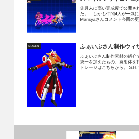
先月末に高い完成度で公開さ
た。 しかも仲間4人が一気
Marisyaさんコメント今回
ふぁいぶさん制作ウィ
MUGEN
ふぁいぶさん制作素材の紹介
統一を加えたもの。発射体を
トレージはこちらから。 S.H