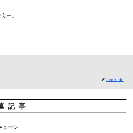
考え中。
。
maskedo
連記事
キューン