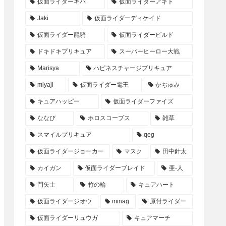
仮面ライダーキバ
仮面ライダーアギト
Jaki
仮面ライダーディケイド
仮面ライダー龍騎
仮面ライダービルド
ドキドキプリキュア
スーパーヒーロー大戦
Marisya
ハピネスチャージプリキュア
miyaji
仮面ライダー電王
かぢゅみ
キュアハッピー
仮面ライダーファイズ
ななび
ホロスコープス
雑草
スマイルプリキュア
qeg
仮面ライダージョーカー
マスク
田中針太
カイガン
仮面ライダーブレイド
亜-人
門矢士
竹の輪
キュアハート
仮面ライダージオウ
minag
原付ライダー
仮面ライダーリュウガ
キュアマーチ