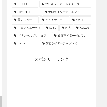
缶POD
プリキュアオールスターズ
horampor
仮面ライダーディエンド
霞のジョー
キュアサニー
つづら
キュアビューティ
keisu
A-人
Kei166
プリンセスプリキュア
仮面ライダーゼロワン
nama
仮面ライダーアマゾンズ
スポンサーリンク