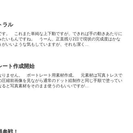
トラル
です。 これまた単純な上下動ですが、できれば手の動きあたりに
みたいもんですね。 うーん、正直残り2日で現状の完成度はかな
がいいような気もしていますが、それも潔く...
レート作成開始
なりません。 ポートレート用素材作成。 元素材は写真トレスで
の圧縮前画像を見ながら通常のドット絵制作と同じ手順で塗ってい
ると写真素材をそのまま使うのもいいですが...
員参戦！