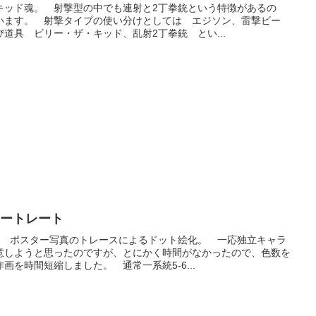
キッド魂。 射撃型の中でも連射と2丁拳銃という特徴があるの
います。 射撃タイプの使い分けとしては エジソン、雷撃ビー
道具 ビリー・ザ・キッド、乱射2丁拳銃 とい...
ポートレート
。 ポスター写真のトレースによるドット絵化。 一応独立キャラ
意しようと思ったのですが、とにかく時間がなかったので、色数を
を時間短縮しました。 通常一系統5-6...